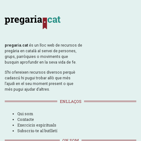
pregaria.cat
és un lloc web de recursos de
pregària en català al servei de persones,
grups, parròquies o moviments que
busquin aprofundir en la seva vida de fe.
S’hi ofereixen recursos diversos perquè
cadascú hi pugui trobar allò que més
l’ajudi en el seu moment present o que
més pugui ajudar d’altres.
ENLLAÇOS
Qui som
Contacte
Exercicis espirituals
Subscriu-te al butlletí
ON SOM