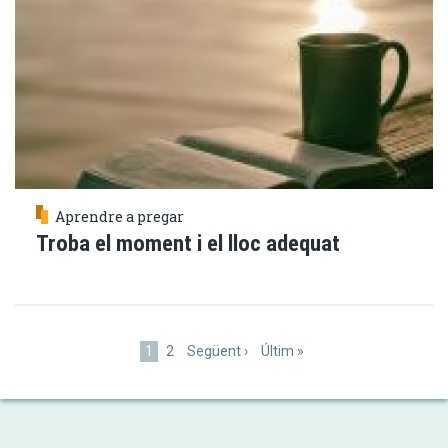
Aprendre a pregar
Troba el moment i el lloc adequat
Paginació
Pàgina
1
Pàgina
2
Pàgina
Següent ›
Última
Últim »
actual
següent
pàgina