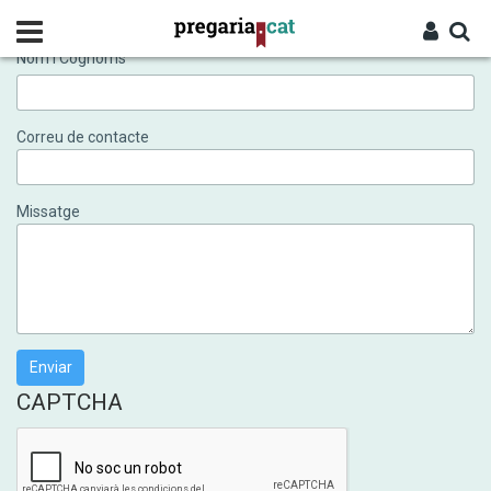
Vés
al
contingut
Nom i Cognoms
Cercador
Entra
Correu de contacte
Missatge
CAPTCHA