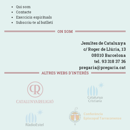
Qui som
Contacte
Exercicis espirituals
Subscriu-te al butlletí
ON SOM
Jesuïtes de Catalunya
c/ Roger de Llúria, 13
08010 Barcelona
tel. 93 318 37 36
pregaria@pregaria.cat
ALTRES WEBS D'INTERÈS