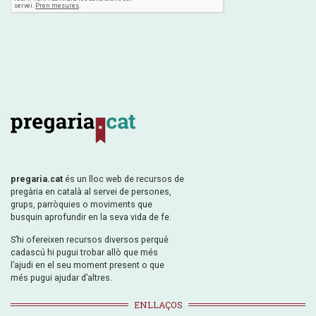
pregaria.cat
és un lloc web de recursos de
pregària en català al servei de persones,
grups, parròquies o moviments que
busquin aprofundir en la seva vida de fe.
S’hi ofereixen recursos diversos perquè
cadascú hi pugui trobar allò que més
l’ajudi en el seu moment present o que
més pugui ajudar d’altres.
ENLLAÇOS