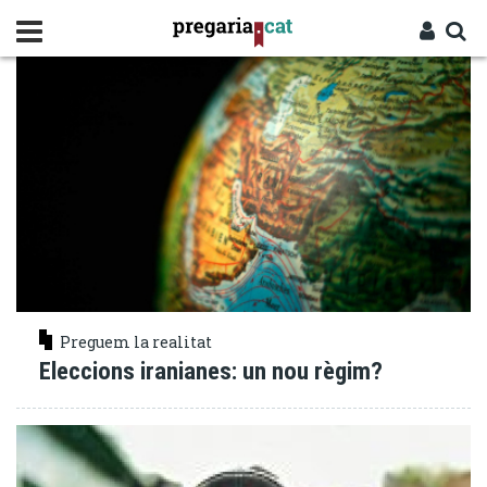
Vés
REPRESSIÓ
al
contingut
Cercador
Entra
Preguem la realitat
Eleccions iranianes: un nou règim?