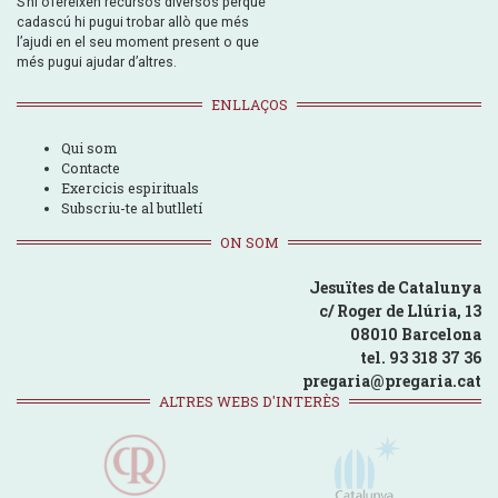
S’hi ofereixen recursos diversos perquè
cadascú hi pugui trobar allò que més
l’ajudi en el seu moment present o que
més pugui ajudar d’altres.
ENLLAÇOS
Qui som
Contacte
Exercicis espirituals
Subscriu-te al butlletí
ON SOM
Jesuïtes de Catalunya
c/ Roger de Llúria, 13
08010 Barcelona
tel. 93 318 37 36
pregaria@pregaria.cat
ALTRES WEBS D'INTERÈS