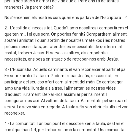
per la declaració d’amor i de vida que el Pare ens fa de tantes
maneres? Ja parem oïda?
No s’encenien els nostres cors quan ens parlava de l’Escriptura... ?
2.- L’acollida al necessitat. Queda’t amb nosaltres i compartirem el
que tenim... i el que som. On podries fer nit? Compartirem aliment,
sostre i amistat. I quan sortim de nosaltres mateixos i les nostres
pròpies necessitats, per atendre les necessitats de qui tenim al
costat, trobem Jesús. El servei als altres, als empobrits i
necessitats, ens posa en situació de retrobar-nos amb Jesús.
3.- L’Eucaristia. Aquells caminants el van reconèixer al partir el pa.
En seure amb ell a taula. Podem trobar Jesús, ressuscitat, en
participar del seu cos ofert com aliment del món. En combregar
amb una vida lliurada als altres. I alimentar les nostres vides
d’aquest lliurament. Deixar-nos assimilar per l’aliment. I
configurar-nos així. Al voltant de la taula. Alimentats pel seu pa i el
seu vi. La seva vida entregada. A taula se’ls van obrir els ulls i el van
reconèixer.
4.- La comunitat. Tan bon punt el descobreixen a taula, desfan el
camí que han fet, per trobar-se amb la comunitat. Una comunitat