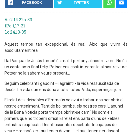
FACEBOOK
TWITTER
Ac 2,14.22b-33
1Pe 1,17-21
Lc 24,13-35
Aquest temps tan excepcional, és real. Això que vivim és
absolutament real.
I la Pasqua de Jesús també és real. I pertany al nostre viure. No és
un conte amb final feliç. Potser ens costi integrar-la al nostre viure.
Potser no la sabem veure present...
Seguim celebrant i gaudint –i agraint!!- la vida ressuscitada de
Jesús. La vida que ens dóna a tots i totes. Vida, esperança i joia.
El relat dels deixebles d’Emmaús ve avui a trobar-nos per obrir el
nostre enteniment. Tant de bo, també, els nostres cors. L’anunci
de la Bona Notícia porta tremps obrint-se camí. No som els
primers que ho trobem difícil. El relat ens parla d'uns deixebles
entristits i capficats. Des-il·lusionats i decebuts. Incapaços de
veure –reconèixer- qui tenen davant. I el que tenen per davant.