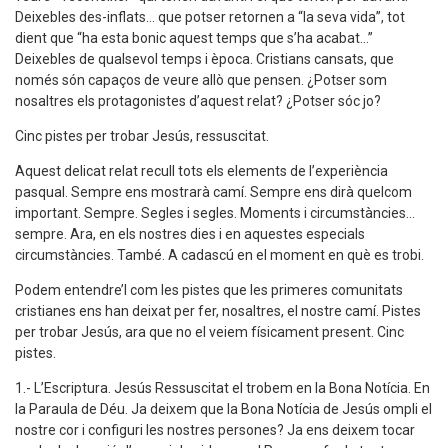
Deixebles des-inflats... que potser retornen a “la seva vida”, tot
dient que “ha esta bonic aquest temps que s’ha acabat...”
Deixebles de qualsevol temps i època. Cristians cansats, que
només són capaços de veure allò que pensen. ¿Potser som
nosaltres els protagonistes d’aquest relat? ¿Potser sóc jo?
Cinc pistes per trobar Jesús, ressuscitat.
Aquest delicat relat recull tots els elements de l’experiència
pasqual. Sempre ens mostrarà camí. Sempre ens dirà quelcom
important. Sempre. Segles i segles. Moments i circumstàncies...
sempre. Ara, en els nostres dies i en aquestes especials
circumstàncies. També. A cadascú en el moment en què es trobi.
Podem entendre’l com les pistes que les primeres comunitats
cristianes ens han deixat per fer, nosaltres, el nostre camí. Pistes
per trobar Jesús, ara que no el veiem físicament present. Cinc
pistes.
1.- L’Escriptura. Jesús Ressuscitat el trobem en la Bona Notícia. En
la Paraula de Déu. Ja deixem que la Bona Notícia de Jesús ompli el
nostre cor i configuri les nostres persones? Ja ens deixem tocar