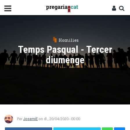
Vés
al
contingut
Cercador
Entra
Homilies
Temps Pasqual - Tercer
diumenge
Per
JosemiE
on
dl., 20/04/2020 - 00:00