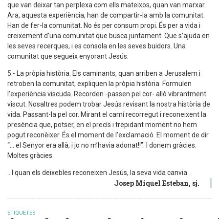
que van deixar tan perplexa com ells mateixos, quan van marxar.
Ara, aquesta experiència, han de compartir-la amb la comunitat.
Han de fer-la comunitat. No és per consum propi. És per a vida i
creixement d’una comunitat que busca juntament. Que s’ajuda en
les seves recerques, i es consola en les seves buidors. Una
comunitat que segueix enyorant Jesús.
5.- La pròpia història. Els caminants, quan arriben a Jerusalem i
retroben la comunitat, expliquen la pròpia història. Formulen
l’experiència viscuda. Recorden -passen pel cor- allò vibrantment
viscut. Nosaltres podem trobar Jesús revisant la nostra història de
vida. Passant-la pel cor. Mirant el camí recorregut i reconeixent la
presència que, potser, en el precís i trepidant moment no hem
pogut reconèixer. És el moment de l’exclamació. El moment de dir
“... el Senyor era allà, i jo no m’havia adonat!!”. I donem gràcies.
Moltes gràcies.
...I quan els deixebles reconeixen Jesús, la seva vida canvia.
Josep Miquel Esteban, sj.
ETIQUETES