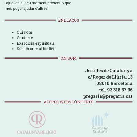
l’ajudi en el seu moment present o que
més pugui ajudar d’altres.
ENLLAÇOS
Qui som
Contacte
Exercicis espirituals
Subscriu-te al butlletí
ON SOM
Jesuïtes de Catalunya
c/ Roger de Llúria, 13
08010 Barcelona
tel. 93 318 37 36
pregaria@pregaria.cat
ALTRES WEBS D'INTERÈS