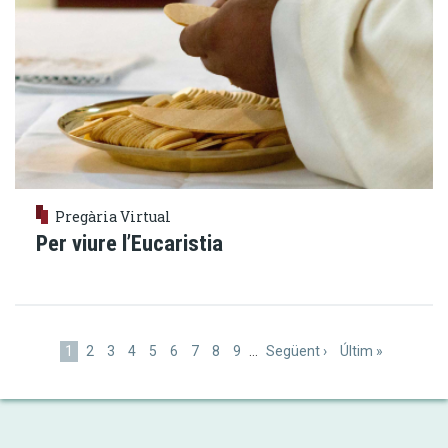
Pregària Virtual
Per viure l’Eucaristia
Paginació
Pàgina
1
Pàgina
2
Pàgina
3
Pàgina
4
Pàgina
5
Pàgina
6
Pàgina
7
Pàgina
8
Pàgina
9
…
Pàgina
Següent ›
Última
Últim »
actual
següent
pàgina