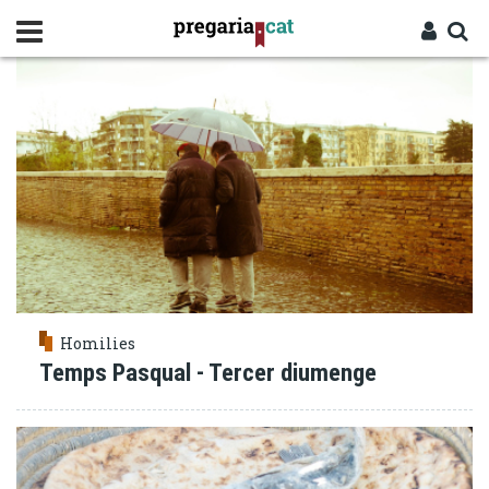
Vés
EUCARISTIA
al
contingut
Cercador
Entra
Homilies
Temps Pasqual - Tercer diumenge