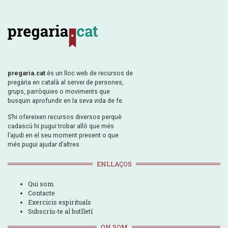
pregaria.cat
és un lloc web de recursos de
pregària en català al servei de persones,
grups, parròquies o moviments que
busquin aprofundir en la seva vida de fe.
S’hi ofereixen recursos diversos perquè
cadascú hi pugui trobar allò que més
l’ajudi en el seu moment present o que
més pugui ajudar d’altres.
ENLLAÇOS
Qui som
Contacte
Exercicis espirituals
Subscriu-te al butlletí
ON SOM