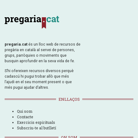
pregaria.cat
és un lloc web de recursos de
pregària en català al servei de persones,
grups, parròquies o moviments que
busquin aprofundir en la seva vida de fe.
S’hi ofereixen recursos diversos perquè
cadascú hi pugui trobar allò que més
l’ajudi en el seu moment present o que
més pugui ajudar d’altres.
ENLLAÇOS
Qui som
Contacte
Exercicis espirituals
Subscriu-te al butlletí
ON SOM