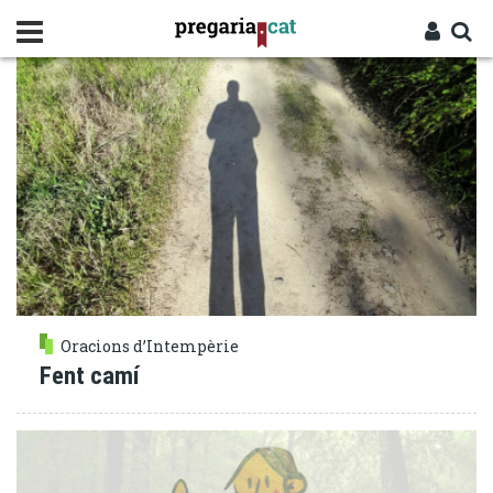
Vés
CAMÍ
al
contingut
Cercador
Entra
Oracions d’Intempèrie
Fent camí