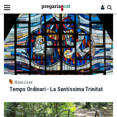
Vés
COMUNITAT
al
contingut
Cercador
Entra
Homilies
Temps Ordinari - La Santíssima Trinitat