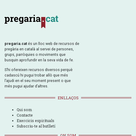
pregaria.cat
és un lloc web de recursos de
pregària en català al servei de persones,
grups, parròquies o moviments que
busquin aprofundir en la seva vida de fe.
S’hi ofereixen recursos diversos perquè
cadascú hi pugui trobar allò que més
l’ajudi en el seu moment present o que
més pugui ajudar d’altres.
ENLLAÇOS
Qui som
Contacte
Exercicis espirituals
Subscriu-te al butlletí
ON SOM