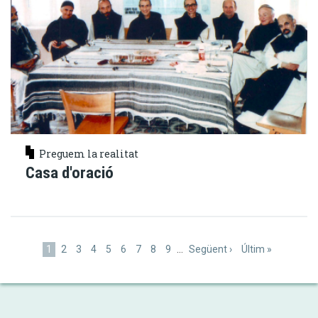
Preguem la realitat
Casa d'oració
Paginació
Pàgina
1
Pàgina
2
Pàgina
3
Pàgina
4
Pàgina
5
Pàgina
6
Pàgina
7
Pàgina
8
Pàgina
9
…
Pàgina
Següent ›
Última
Últim »
actual
següent
pàgina