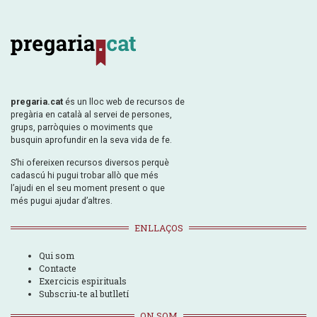
pregaria.cat
és un lloc web de recursos de
pregària en català al servei de persones,
grups, parròquies o moviments que
busquin aprofundir en la seva vida de fe.
S’hi ofereixen recursos diversos perquè
cadascú hi pugui trobar allò que més
l’ajudi en el seu moment present o que
més pugui ajudar d’altres.
ENLLAÇOS
Qui som
Contacte
Exercicis espirituals
Subscriu-te al butlletí
ON SOM