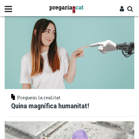
Vés
PERSONA
al
contingut
Cercador
Entra
Preguem la realitat
Quina magnífica humanitat!