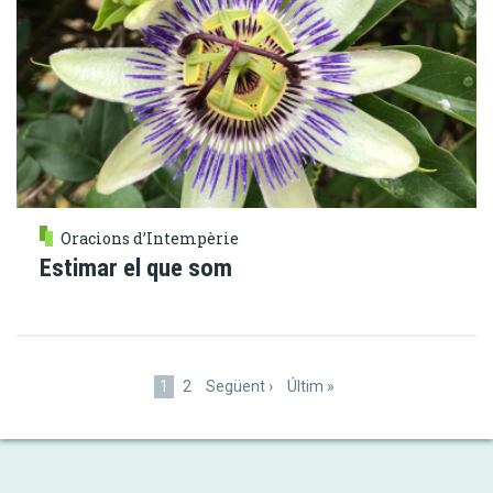
Oracions d’Intempèrie
Estimar el que som
Paginació
Pàgina
1
Pàgina
2
Pàgina
Següent ›
Última
Últim »
actual
següent
pàgina