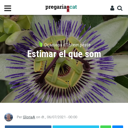
Vés
al
contingut
Cercador
Entra
Oracions d’Intempèrie
Estimar el que som
Per
GloriaA
on
dt., 06/07/2021 - 00:00