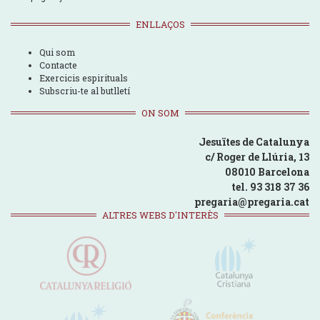
ENLLAÇOS
Qui som
Contacte
Exercicis espirituals
Subscriu-te al butlletí
ON SOM
Jesuïtes de Catalunya
c/ Roger de Llúria, 13
08010 Barcelona
tel. 93 318 37 36
pregaria@pregaria.cat
ALTRES WEBS D'INTERÈS