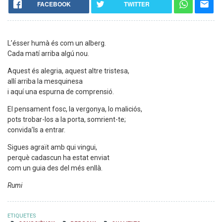
FACEBOOK
TWITTER
L’ésser humà és com un alberg.
Cada matí arriba algú nou.
Aquest és alegria, aquest altre tristesa,
allí arriba la mesquinesa
i aquí una espurna de comprensió.
El pensament fosc, la vergonya, lo maliciós,
pots trobar-los a la porta, somrient-te;
convida’ls a entrar.
Sigues agraït amb qui vingui,
perquè cadascun ha estat enviat
com un guia des del més enllà.
Rumi
ETIQUETES