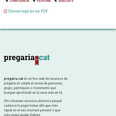
CONSCIÈNCIA
PERSONA
QUALITATS
Descarrega-ho en PDF
pregaria.cat
és un lloc web de recursos de
pregària en català al servei de persones,
grups, parròquies o moviments que
busquin aprofundir en la seva vida de fe.
S’hi ofereixen recursos diversos perquè
cadascú hi pugui trobar allò que més
l’ajudi en el seu moment present o que
més pugui ajudar d’altres.