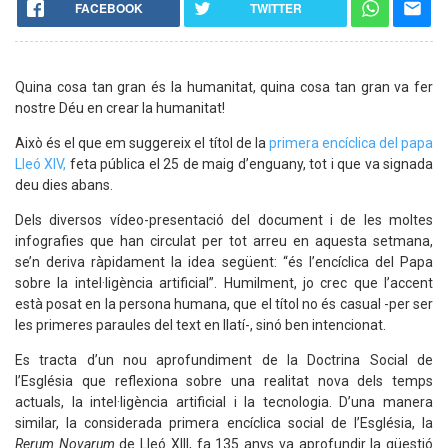
FACEBOOK
TWITTER
Quina cosa tan gran és la humanitat, quina cosa tan gran va fer
nostre Déu en crear la humanitat!
Això és el que em suggereix el títol de la
primera encíclica del papa
Lleó XIV,
feta pública el 25 de maig d’enguany, tot i que va signada
deu dies abans.
Dels diversos vídeo-presentació del document i de les moltes
infografies que han circulat per tot arreu en aquesta setmana,
se’n deriva ràpidament la idea següent: “és l’encíclica del Papa
sobre la intel·ligència artificial”. Humilment, jo crec que l’accent
està posat en la persona humana, que el títol no és casual -per ser
les primeres paraules del text en llatí-, sinó ben intencionat.
Es tracta d’un nou aprofundiment de la Doctrina Social de
l’Església que reflexiona sobre una realitat nova dels temps
actuals, la intel·ligència artificial i la tecnologia. D’una manera
similar, la considerada primera encíclica social de l’Església, la
Rerum Novarum
de Lleó XIII, fa 135 anys va aprofundir la qüestió