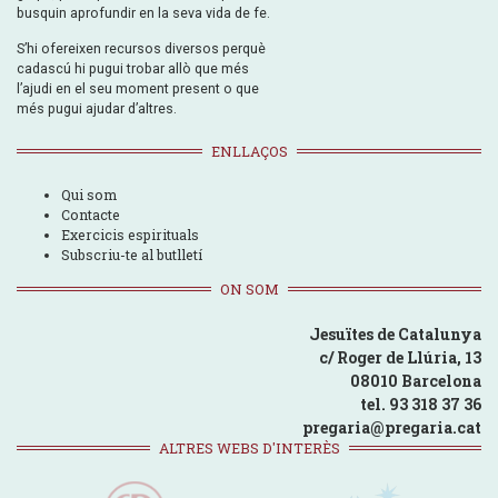
busquin aprofundir en la seva vida de fe.
S’hi ofereixen recursos diversos perquè
cadascú hi pugui trobar allò que més
l’ajudi en el seu moment present o que
més pugui ajudar d’altres.
ENLLAÇOS
Qui som
Contacte
Exercicis espirituals
Subscriu-te al butlletí
ON SOM
Jesuïtes de Catalunya
c/ Roger de Llúria, 13
08010 Barcelona
tel. 93 318 37 36
pregaria@pregaria.cat
ALTRES WEBS D'INTERÈS