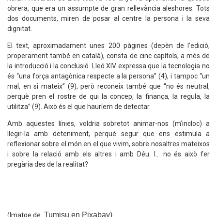
obrera, que era un assumpte de gran rellevància aleshores. Tots
dos documents, miren de posar al centre la persona i la seva
dignitat.
El text, aproximadament unes 200 pàgines (depèn de l’edició,
properament també en català), consta de cinc capítols, a més de
la introducció i la conclusió. Lleó XIV expressa que la tecnologia no
és “una força antagònica respecte a la persona” (4), i tampoc “un
mal, en si mateix” (9), però reconeix també que “no és neutral,
perquè pren el rostre de qui la concep, la finança, la regula, la
utilitza” (9). Això és el que hauríem de detectar.
Amb aquestes línies, voldria sobretot animar-nos (m’incloc) a
llegir-la amb deteniment, perquè segur que ens estimula a
reflexionar sobre el món en el que vivim, sobre nosaltres mateixos
i sobre la relació amb els altres i amb Déu. I... no és això fer
pregària des de la realitat?
Tumisu en Pixabay)
(Imatge de