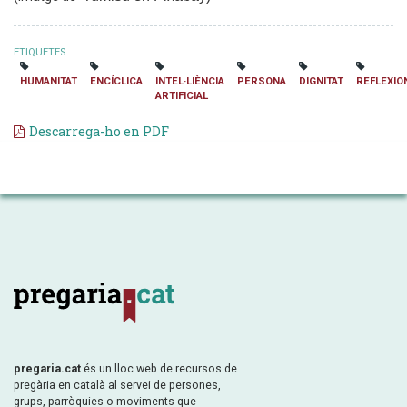
ETIQUETES
HUMANITAT
ENCÍCLICA
INTEL·LIÈNCIA
PERSONA
DIGNITAT
REFLEXIO
ARTIFICIAL
Descarrega-ho en PDF
pregaria.cat
és un lloc web de recursos de
pregària en català al servei de persones,
grups, parròquies o moviments que