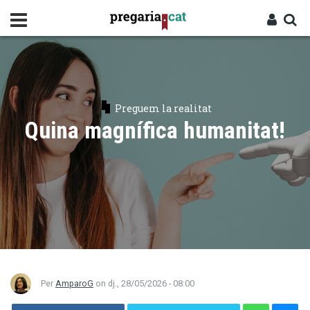
Vés
al
contingut
Cercador
Entra
Preguem la realitat
Quina magnífica humanitat!
Per
AmparoG
on
dj., 28/05/2026 - 08:00