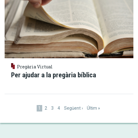
Pregària Virtual
Per ajudar a la pregària bíblica
Paginació
Pàgina
1
Pàgina
2
Pàgina
3
Pàgina
4
Pàgina
Següent ›
Última
Últim »
actual
següent
pàgina