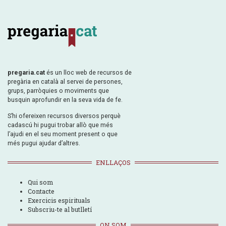
pregaria.cat
és un lloc web de recursos de
pregària en català al servei de persones,
grups, parròquies o moviments que
busquin aprofundir en la seva vida de fe.
S’hi ofereixen recursos diversos perquè
cadascú hi pugui trobar allò que més
l’ajudi en el seu moment present o que
més pugui ajudar d’altres.
ENLLAÇOS
Qui som
Contacte
Exercicis espirituals
Subscriu-te al butlletí
ON SOM