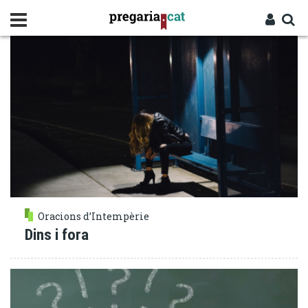
Vés
DIFICULTATS
al
contingut
Cercador
Entra
Oracions d’Intempèrie
Dins i fora