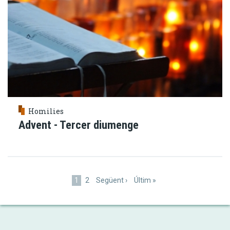
Homilies
Advent - Tercer diumenge
Paginació
Pàgina
1
Pàgina
2
Pàgina
Següent ›
Última
Últim »
actual
següent
pàgina