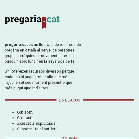
pregaria.cat
és un lloc web de recursos de
pregària en català al servei de persones,
grups, parròquies o moviments que
busquin aprofundir en la seva vida de fe.
S’hi ofereixen recursos diversos perquè
cadascú hi pugui trobar allò que més
l’ajudi en el seu moment present o que
més pugui ajudar d’altres.
ENLLAÇOS
Qui som
Contacte
Exercicis espirituals
Subscriu-te al butlletí
ON SOM