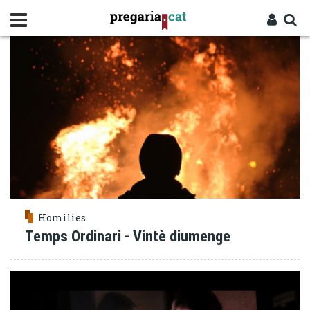
Vés
PROFETA
al
contingut
Cercador
Entra
Homilies
Temps Ordinari - Vintè diumenge