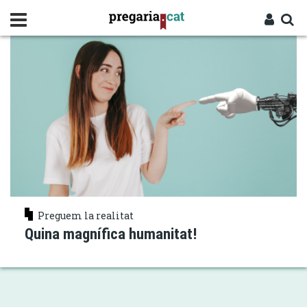
Vés
REFLEXIONAR
al
contingut
Cercador
Entra
Preguem la realitat
Quina magnífica humanitat!