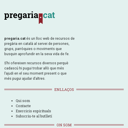
pregaria.cat
és un lloc web de recursos de
pregària en català al servei de persones,
grups, parròquies o moviments que
busquin aprofundir en la seva vida de fe.
S’hi ofereixen recursos diversos perquè
cadascú hi pugui trobar allò que més
l’ajudi en el seu moment present o que
més pugui ajudar d’altres.
ENLLAÇOS
Qui som
Contacte
Exercicis espirituals
Subscriu-te al butlletí
ON SOM