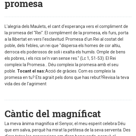
promesa
L'alegria dels Maulets, el cant d'esperança vers el compliment de
la promesa del "Rei". El compliment de la promesa, els furs, porta
a la llibertat en vers l'esclavitud. Promesa d'un Rei al costat del
poble, dels febles, un rei que "dispersa els homes de cor altiu,
derroca els poderosos de soli i exalta els humils. Omple de bens
els pobres, i els rics se'n van sense res." (Lc 1, 51-53). El Rei
compleix la Promesa... Déu compleix la promesa amb el seu
poble.
Tocant el nas:
Acció de gràcies. Com es compleix la
promesa en tu? Ets agraït pels dons que has rebut?Revisa la teva
vida des de l'agriment
Càntic del magníficat
La meva ànima magnifica el Senyor, el meu esperit celebra Déu
que em salva, perquè ha mirat la petitesa de la seva serventa. Des