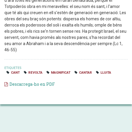
d'ara totes les generacions em diran benaurada, perquè el
Totpoderós obra en mi meravelles: el seu nom és sant, i l'amor
que té als qui creuen en ell s'estén de generació en generació. Les
obres del seu braç són potents: dispersa els homes de cor altiu,
derroca els poderosos del soli i exalta els humils; omple de béns
els pobres, i els rics se'n tornen sense res. Ha protegit Israel, el seu
servent, com havia promès als nostres pares; s'ha recordat del
seu amor a Abraham i a la seva descendència per sempre.(Lc 1,
46-55)
ETIQUETES
CANT
REVOLTA
MAGNIFICAT
CANTAR
LLUITA
Descarrega-ho en PDF