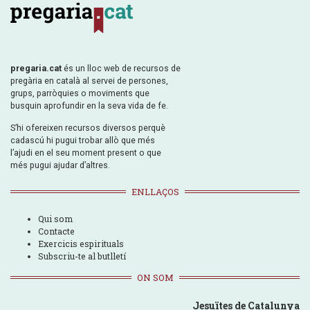
pregaria.cat
és un lloc web de recursos de
pregària en català al servei de persones,
grups, parròquies o moviments que
busquin aprofundir en la seva vida de fe.
S’hi ofereixen recursos diversos perquè
cadascú hi pugui trobar allò que més
l’ajudi en el seu moment present o que
més pugui ajudar d’altres.
ENLLAÇOS
Qui som
Contacte
Exercicis espirituals
Subscriu-te al butlletí
ON SOM
Jesuïtes de Catalunya