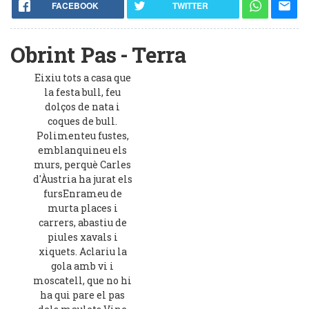
FACEBOOK
TWITTER
Obrint Pas
Terra
Eixiu tots a casa que
la festa bull, feu
dolços de nata i
coques de bull.
Polimenteu fustes,
emblanquineu els
murs, perquè Carles
d'Àustria ha jurat els
fursEnrameu de
murta places i
carrers, abastiu de
piules xavals i
xiquets. Aclariu la
gola amb vi i
moscatell, que no hi
ha qui pare el pas