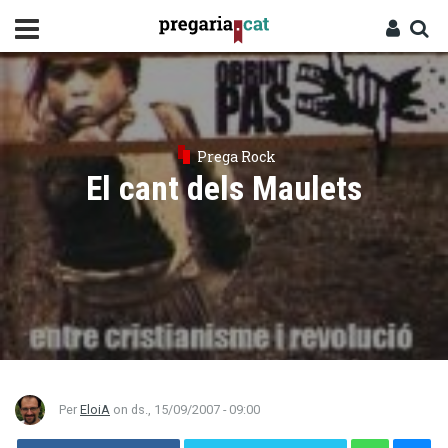
Vés
al
contingut
Cercador
Entra
Prega Rock
El cant dels Maulets
Per
EloiA
on
ds., 15/09/2007 - 09:00