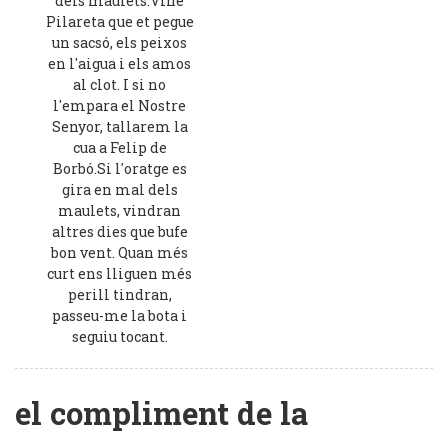
dels maulets.Vine
Pilareta que et pegue
un sacsó, els peixos
en l'aigua i els amos
al clot. I si no
l'empara el Nostre
Senyor, tallarem la
cua a Felip de
Borbó.Si l'oratge es
gira en mal dels
maulets, vindran
altres dies que bufe
bon vent. Quan més
curt ens lliguen més
perill tindran,
passeu-me la bota i
seguiu tocant.
el compliment de la