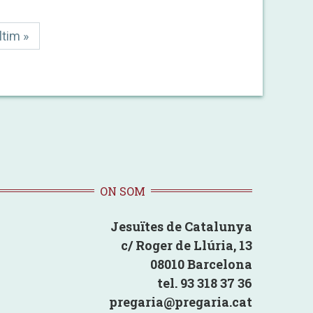
ltima
ltim »
t
àgina
ON SOM
Jesuïtes de Catalunya
c/ Roger de Llúria, 13
08010 Barcelona
tel. 93 318 37 36
pregaria@pregaria.cat