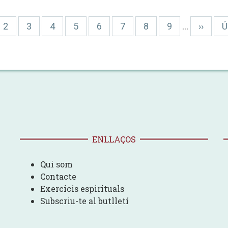
na
Pàgina
2
Pàgina
3
Pàgina
4
Pàgina
5
Pàgina
6
Pàgina
7
Pàgina
8
Pàgina
9
…
Pàgina
››
Ú
Ú
l
següen
p
ENLLAÇOS
Qui som
Contacte
Exercicis espirituals
Subscriu-te al butlletí