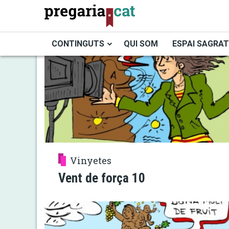
Vés
al
contingut
CONTINGUTS
QUI SOM
ESPAI SAGRAT
Cercador
Vinyetes
Vent de força 10