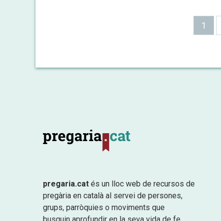
Pàgi
1
actua
pregaria.cat
és un lloc web de recursos de
pregària en català al servei de persones,
grups, parròquies o moviments que
busquin aprofundir en la seva vida de fe.