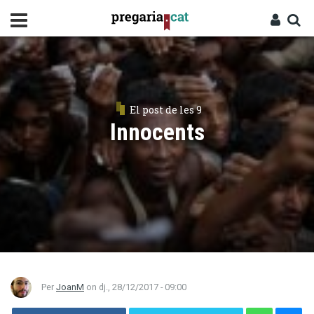
Vés
al
contingut
Cercador
Entra
El post de les 9
Innocents
Per
JoanM
on
dj., 28/12/2017 - 09:00