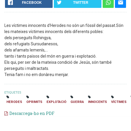
FACEBOOK
TWITTER
Les víctimes innocents d'Herodes no són un fòssil del passat.Són
les mateixes víctimes innocents dels diferents pobles:
dels perseguits Rohingya,
dels refugiats Sursudanesos,
dels afamats Iemenís,...
tants i tants països del món en guerra i explotació.
Els qui, per ser de la mateixa condició de Jesús, són també
perseguits i maltractats.
Tenia fam i no em donàreu menjar.
ETIQUETES
HERODES
OPRIMITS
EXPLOTACIÓ
GUERRA
INNOCENTS
VÍCTIMES
Descarrega-ho en PDF