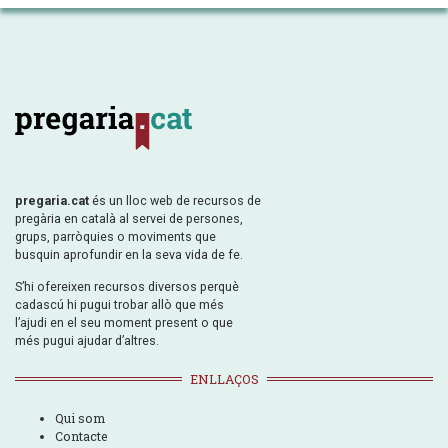
pregaria.cat
és un lloc web de recursos de
pregària en català al servei de persones,
grups, parròquies o moviments que
busquin aprofundir en la seva vida de fe.
S’hi ofereixen recursos diversos perquè
cadascú hi pugui trobar allò que més
l’ajudi en el seu moment present o que
més pugui ajudar d’altres.
ENLLAÇOS
Qui som
Contacte