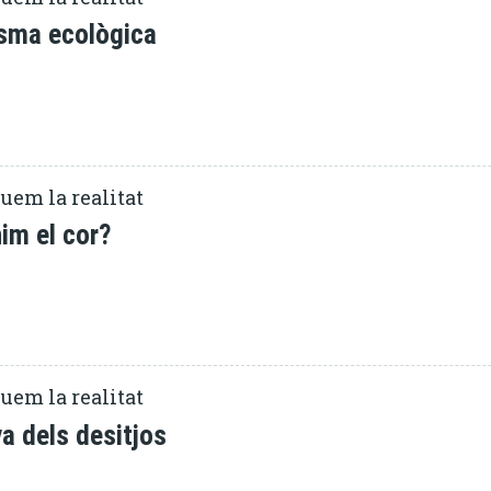
sma ecològica
uem la realitat
im el cor?
uem la realitat
a dels desitjos