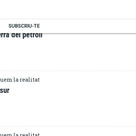
GUERRA
uem la realitat
SUBSCRIU-TE
rra del petroli
uem la realitat
sur
uem la realitat