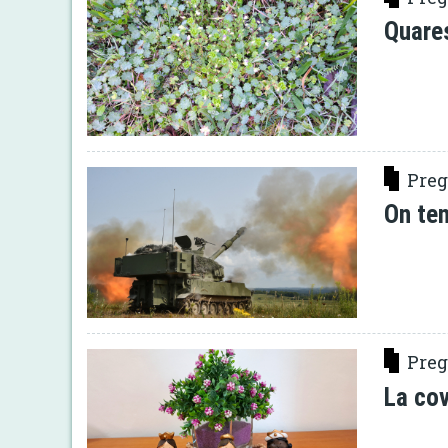
Quare
Preg
On ten
Preg
La cov