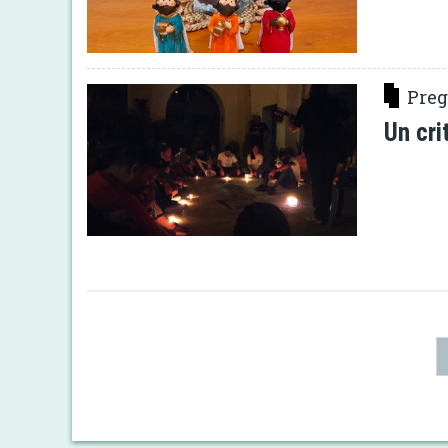
Preg
Un cri
Paginació