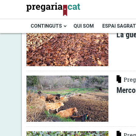
Vés
al
contingut
Preg
CONTINGUTS
QUI SOM
ESPAI SAGRAT
La gue
Cercador
Preg
Merco
Preg