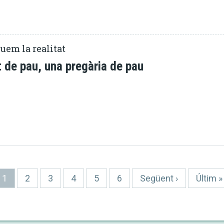
uem la realitat
t de pau, una pregària de pau
Pàgina
1
Pàgina
2
Pàgina
3
Pàgina
4
Pàgina
5
Pàgina
6
Pàgina
Següent ›
Última
Últim »
actual
següent
pàgina