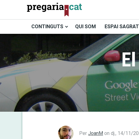
Vés
al
contingut
CONTINGUTS
QUI SOM
ESPAI SAGRAT
Cercador
El
Per
JoanM
on
dj., 14/11/2