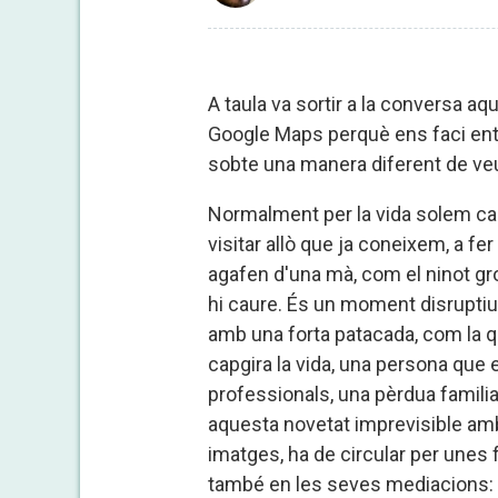
A taula va sortir a la conversa aq
Google Maps perquè ens faci entrar
sobte una manera diferent de veur
Normalment per la vida solem cam
visitar allò que ja coneixem, a fe
agafen d'una mà, com el ninot gro
hi caure. És un moment disruptiu 
amb una forta patacada, com la q
capgira la vida, una persona que 
professionals, una pèrdua familia
aquesta novetat imprevisible amb s
imatges, ha de circular per unes
també en les seves mediacions: p