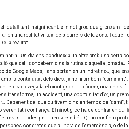
uell detall tant insignificant: el ninot groc que gronxem 
 en una realitat virtual dels carrers de la zona. I aquell
e la realitat.
inar-hi. Un dia ens condueix a un altre amb una certa c
r allò que cal i concebem dins la rutina d'aquella jornada
c de Google Maps, i ens porten en un indret nou, que ens 
amb la continuïtat dels dies: ja no hi arribem "caminant",
ue rep cada vegada el ninot groc. Un càncer, una decisi
ens transforma, un accident, una oportunitat d'or, un pre
r... Depenent del que cultivem dins en temps de "camí", t
erenitat i confiança. El ninot groc ha de confiar en qui l
 fletxes indicades per orientar-se bé... Quan confiem pr
ersones concretes que a l'hora de l'emergència, o de la n