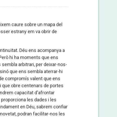
i deixem caure sobre un mapa del
 ésser estrany em va obrir de
ontinuïtat. Déu ens acompanya a
... Però hi ha moments que ens
sembla arbitrari, per deixar-nos-
 sinó que ens sembla aterrar-hi
ó de compromís valent que ens
mi que obre centenars de portes
indrem capacitat d'afrontar
i proporciona les dades i les
ofundament en Déu, sabrem confiar
ovetat, podran facilitar-nos les