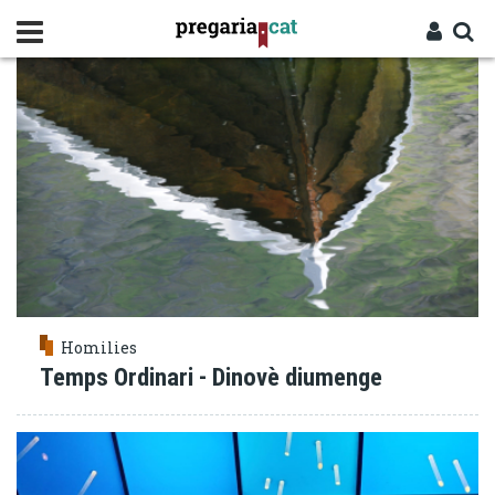
Vés
CONFIANÇA
al
contingut
Cercador
Entra
Homilies
Temps Ordinari - Dinovè diumenge