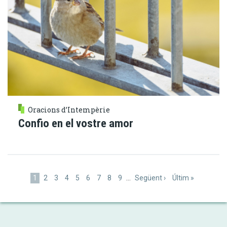
Oracions d’Intempèrie
Confio en el vostre amor
Paginació
Pàgina
1
Pàgina
2
Pàgina
3
Pàgina
4
Pàgina
5
Pàgina
6
Pàgina
7
Pàgina
8
Pàgina
9
…
Pàgina
Següent ›
Última
Últim »
actual
següent
pàgina