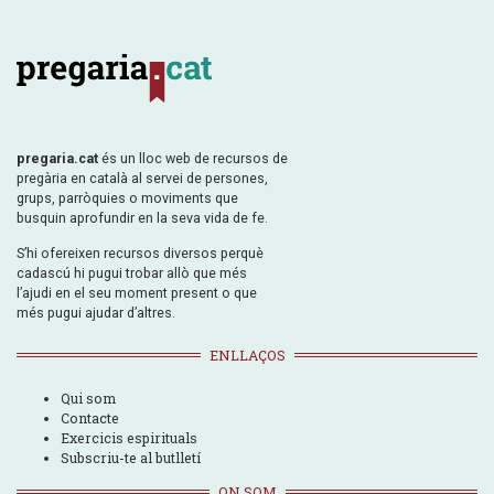
pregaria.cat
és un lloc web de recursos de
pregària en català al servei de persones,
grups, parròquies o moviments que
busquin aprofundir en la seva vida de fe.
S’hi ofereixen recursos diversos perquè
cadascú hi pugui trobar allò que més
l’ajudi en el seu moment present o que
més pugui ajudar d’altres.
ENLLAÇOS
Qui som
Contacte
Exercicis espirituals
Subscriu-te al butlletí
ON SOM