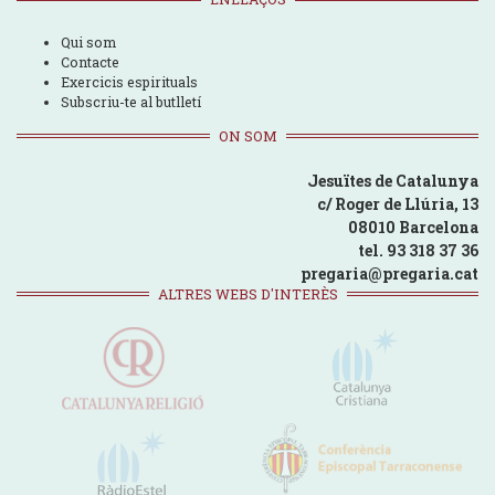
Qui som
Contacte
Exercicis espirituals
Subscriu-te al butlletí
ON SOM
Jesuïtes de Catalunya
c/ Roger de Llúria, 13
08010 Barcelona
tel. 93 318 37 36
pregaria@pregaria.cat
ALTRES WEBS D'INTERÈS