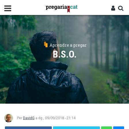
Vés
al
contingut
Cercador
Entra
Aprendre a pregar
B.S.O.
Per
DavidG
a
dg., 09/09/2018 - 21:14