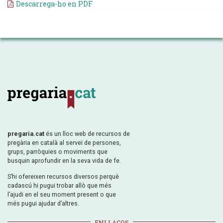
Descarrega-ho en PDF
pregaria.cat
és un lloc web de recursos de
pregària en català al servei de persones,
grups, parròquies o moviments que
busquin aprofundir en la seva vida de fe.
S’hi ofereixen recursos diversos perquè
cadascú hi pugui trobar allò que més
l’ajudi en el seu moment present o que
més pugui ajudar d’altres.
ENLLAÇOS