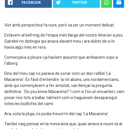
FACEBOOK
TWITTER
Vist amb perspectiva fa riure, però va ser un moment delicat.
Estàvem al bell mig de l'etapa més llarga del nostre itinerari a peu.
Gairebé no distingia qui anava davant meu i ara dubto de si hi
havia algú més en rera.
Començava a ploure i ja havíem assumit que arribariem xops a
l'alberg.
Dins del meu cap no parava de sonar com un disc ratllat 'La
Macarena'. És fàcil d'entendre: la nit abans, uns nordamericans,
amb qui començàvem a fer amistat, van llençar la pregunta
definitiva: 'Do you know Macarena?' I com si fos un encanteri, vam
posar-nos tots a ballar, talment com si haguessin desaparegut
totes les butllofes del camí.
Ara, sota la pluja, no podia treure'm del cap 'La Macarena'.
També vaig pensar en la meva àvia que, quan anava a veure-la al