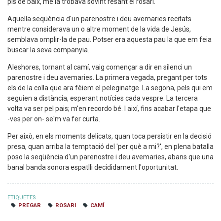
pis de baix, me la trobava sovint resant el rosari.
Aquella seqüència d'un parenostre i deu avemaries recitats
mentre considerava un o altre moment de la vida de Jesús,
semblava omplir-la de pau. Potser era aquesta pau la que em feia
buscar la seva companyia.
Aleshores, tornant al camí, vaig començar a dir en silenci un
parenostre i deu avemaries. La primera vegada, pregant per tots
els de la colla que ara fèiem el peleginatge. La segona, pels qui em
seguien a distància, esperant notícies cada vespre. La tercera
volta va ser pel pais; m'en recordo bé. I així, fins acabar l'etapa que
-ves per on- se'm va fer curta.
Per això, en els moments delicats, quan toca persistir en la decisió
presa, quan arriba la temptació del 'per què a mi?', en plena batalla
poso la seqüència d'un parenostre i deu avemaries, abans que una
banal banda sonora espatlli decididament l'oportunitat.
ETIQUETES
PREGAR
ROSARI
CAMÍ