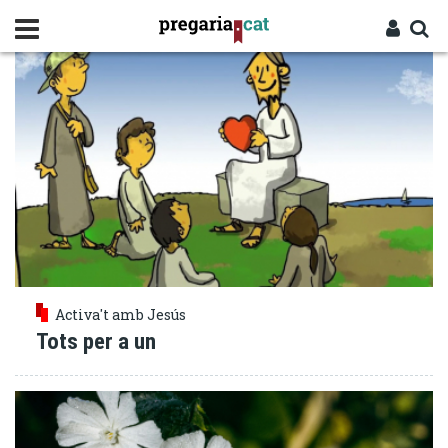
Vés
DEU TRINITAT
al
contingut
Cercador
Entra
Activa't amb Jesús
Tots per a un