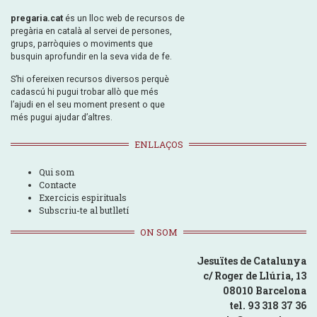
pregaria.cat
és un lloc web de recursos de
pregària en català al servei de persones,
grups, parròquies o moviments que
busquin aprofundir en la seva vida de fe.
S’hi ofereixen recursos diversos perquè
cadascú hi pugui trobar allò que més
l’ajudi en el seu moment present o que
més pugui ajudar d’altres.
ENLLAÇOS
Qui som
Contacte
Exercicis espirituals
Subscriu-te al butlletí
ON SOM
Jesuïtes de Catalunya
c/ Roger de Llúria, 13
08010 Barcelona
tel. 93 318 37 36