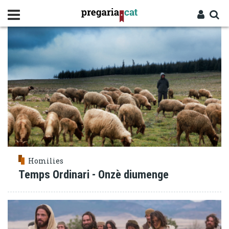
Vés
MISSIÓ
al
contingut
Cercador
Entra
Homilies
Temps Ordinari - Onzè diumenge