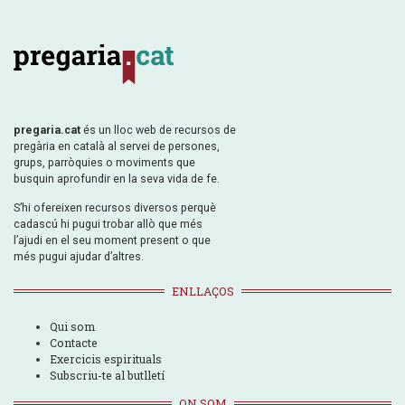
pregaria.cat
és un lloc web de recursos de
pregària en català al servei de persones,
grups, parròquies o moviments que
busquin aprofundir en la seva vida de fe.
S’hi ofereixen recursos diversos perquè
cadascú hi pugui trobar allò que més
l’ajudi en el seu moment present o que
més pugui ajudar d’altres.
ENLLAÇOS
Qui som
Contacte
Exercicis espirituals
Subscriu-te al butlletí
ON SOM