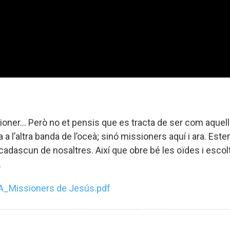
oner... Però no et pensis que es tracta de ser com aquells 
a l’altra banda de l’oceà; sinó missioners aquí i ara. Est
cadascun de nosaltres. Així que obre bé les oïdes i escol
.
_Missioners de Jesús.pdf