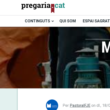
Vés
al
contingut
CONTINGUTS
QUI SOM
ESPAI SAGRAT
Cercador
M
Per
PastoralFJE
on
dl., 18