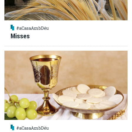
#aCasaAmbDéu
Misses
#aCasaAmbDéu