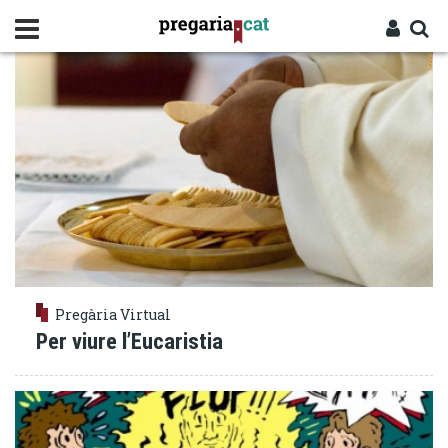
Vés
MISSA
al
contingut
Cercador
Entra
Pregària Virtual
Per viure l’Eucaristia