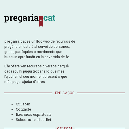
pregaria.cat
és un lloc web de recursos de
pregària en català al servei de persones,
grups, parròquies o moviments que
busquin aprofundir en la seva vida de fe.
S’hi ofereixen recursos diversos perquè
cadascú hi pugui trobar allò que més
l’ajudi en el seu moment present o que
més pugui ajudar d’altres.
ENLLAÇOS
Qui som
Contacte
Exercicis espirituals
Subscriu-te al butlletí
ON SOM