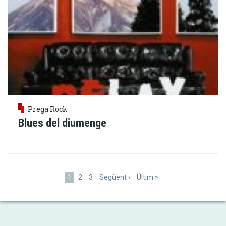
Prega Rock
Blues del diumenge
Paginació
Pàgina
1
Pàgina
2
Pàgina
3
Pàgina
Següent ›
Última
Últim »
actual
següent
pàgina