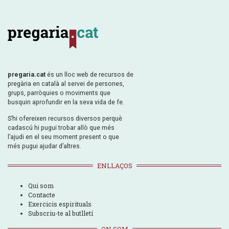
pregaria.cat
és un lloc web de recursos de
pregària en català al servei de persones,
grups, parròquies o moviments que
busquin aprofundir en la seva vida de fe.
S’hi ofereixen recursos diversos perquè
cadascú hi pugui trobar allò que més
l’ajudi en el seu moment present o que
més pugui ajudar d’altres.
ENLLAÇOS
Qui som
Contacte
Exercicis espirituals
Subscriu-te al butlletí
ON SOM