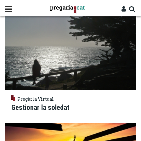
Vés
MADURESA
al
contingut
Cercador
Entra
Pregària Virtual
Gestionar la soledat