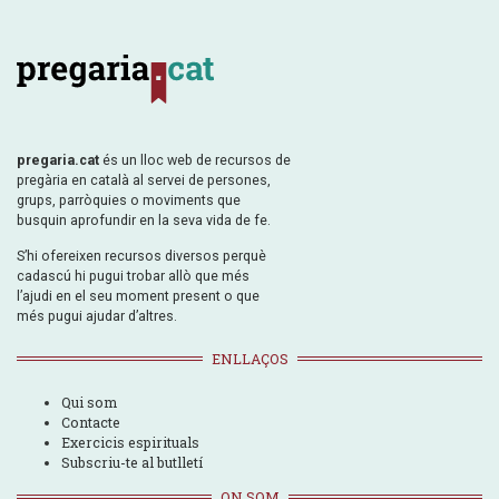
pregaria.cat
és un lloc web de recursos de
pregària en català al servei de persones,
grups, parròquies o moviments que
busquin aprofundir en la seva vida de fe.
S’hi ofereixen recursos diversos perquè
cadascú hi pugui trobar allò que més
l’ajudi en el seu moment present o que
més pugui ajudar d’altres.
ENLLAÇOS
Qui som
Contacte
Exercicis espirituals
Subscriu-te al butlletí
ON SOM