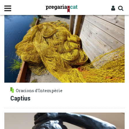
Vés
LLIBERTAT
al
contingut
Cercador
Entra
Oracions d’Intempèrie
Captius