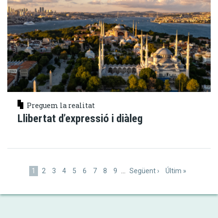
Preguem la realitat
Llibertat d’expressió i diàleg
Paginació
Pàgina
1
Pàgina
2
Pàgina
3
Pàgina
4
Pàgina
5
Pàgina
6
Pàgina
7
Pàgina
8
Pàgina
9
…
Pàgina
Següent ›
Última
Últim »
actual
següent
pàgina