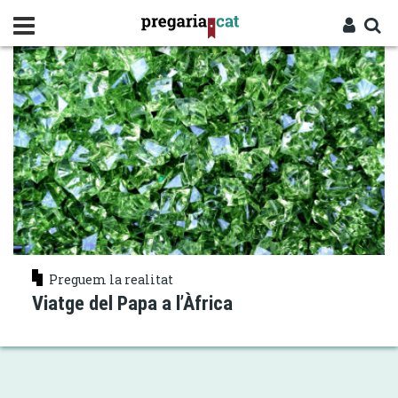
Vés
ÀFRICA
al
contingut
Cercador
Entra
Preguem la realitat
Viatge del Papa a l’Àfrica