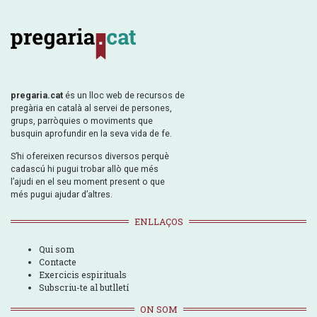
pregaria.cat
és un lloc web de recursos de
pregària en català al servei de persones,
grups, parròquies o moviments que
busquin aprofundir en la seva vida de fe.
S’hi ofereixen recursos diversos perquè
cadascú hi pugui trobar allò que més
l’ajudi en el seu moment present o que
més pugui ajudar d’altres.
ENLLAÇOS
Qui som
Contacte
Exercicis espirituals
Subscriu-te al butlletí
ON SOM