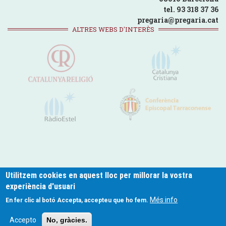
tel. 93 318 37 36
pregaria@pregaria.cat
ALTRES WEBS D'INTERÈS
Utilitzem cookies en aquest lloc per millorar la vostra
experiència d'usuari
pregaria.cat © 2024
Més info
En fer clic al botó Accepta, accepteu que ho fem.
Footer
Política de Privacitat
Politica de Cookies
Avís legal
Contacte
Accepto
No, gràcies.