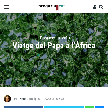
Vés
al
contingut
Cercador
Entra
Preguem la realitat
Viatge del Papa a l’Àfrica
Per
AnnaU
on
dj., 09/02/2023 - 09:00