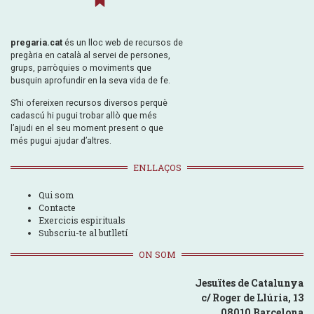
pregaria.cat
és un lloc web de recursos de
pregària en català al servei de persones,
grups, parròquies o moviments que
busquin aprofundir en la seva vida de fe.
S’hi ofereixen recursos diversos perquè
cadascú hi pugui trobar allò que més
l’ajudi en el seu moment present o que
més pugui ajudar d’altres.
ENLLAÇOS
Qui som
Contacte
Exercicis espirituals
Subscriu-te al butlletí
ON SOM
Jesuïtes de Catalunya
c/ Roger de Llúria, 13
08010 Barcelona