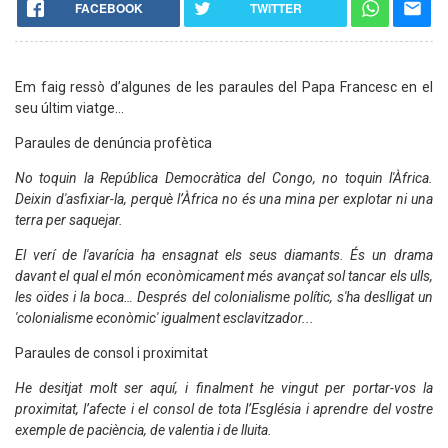
FACEBOOK
TWITTER
Em faig ressò d’algunes de les paraules del Papa Francesc en el
seu últim viatge…
Paraules de denúncia profètica
No toquin la República Democràtica del Congo, no toquin l'Àfrica.
Deixin d'asfixiar-la, perquè l’Àfrica no és una mina per explotar ni una
terra per saquejar.
El verí de l'avarícia ha ensagnat els seus diamants. És un drama
davant el qual el món econòmicament més avançat sol tancar els ulls,
les oïdes i la boca… Després del colonialisme polític, s'ha deslligat un
'colonialisme econòmic' igualment esclavitzador...
Paraules de consol i proximitat
He desitjat molt ser aquí, i finalment he vingut per portar-vos la
proximitat, l’afecte i el consol de tota l’Església i aprendre del vostre
exemple de paciència, de valentia i de lluita.