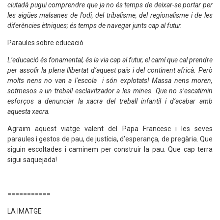
ciutadà pugui comprendre que ja no és temps de deixar-se portar per
les aigües malsanes de l'odi, del tribalisme, del regionalisme i de les
diferències ètniques; és temps de navegar junts cap al futur.
Paraules sobre educació
L’educació és fonamental, és la via cap al futur, el camí que cal prendre
per assolir la plena llibertat d’aquest país i del continent africà. Però
molts nens no van a l’escola i són explotats! Massa nens moren,
sotmesos a un treball esclavitzador a les mines. Que no s’escatimin
esforços a denunciar la xacra del treball infantil i d’acabar amb
aquesta xacra.
Agraim aquest viatge valent del Papa Francesc i les seves
paraules i gestos de pau, de justícia, d’esperança, de pregària. Que
siguin escoltades i caminem per construir la pau. Que cap terra
sigui saquejada!
===========
LA IMATGE