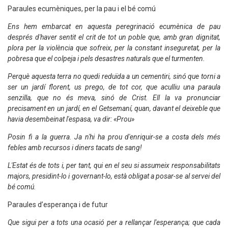
Paraules ecumèniques, per la pau i el bé comú
Ens hem embarcat en aquesta peregrinació ecumènica de pau
després d'haver sentit el crit de tot un poble que, amb gran dignitat,
plora per la violència que sofreix, per la constant inseguretat, per la
pobresa que el colpeja i pels desastres naturals que el turmenten.
Perquè aquesta terra no quedi reduïda a un cementiri, sinó que torni a
ser un jardí florent, us prego, de tot cor, que aculliu una paraula
senzilla, que no és meva, sinó de Crist. Ell la va pronunciar
precisament en un jardí, en el Getsemaní, quan, davant el deixeble que
havia desembeinat l'espasa, va dir: «Prou»
Posin fi a la guerra. Ja n'hi ha prou d'enriquir-se a costa dels més
febles amb recursos i diners tacats de sang!
L'Estat és de tots i, per tant, qui en el seu si assumeix responsabilitats
majors, presidint-lo i governant-lo, està obligat a posar-se al servei del
bé comú.
Paraules d’esperança i de futur
Que sigui per a tots una ocasió per a rellançar l'esperança; que cada