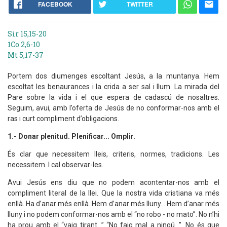
FACEBOOK
TWITTER
Sir 15,15-20
1Co 2,6-10
Mt 5,17-37
Portem dos diumenges escoltant Jesús, a la muntanya. Hem
escoltat les benaurances i la crida a ser sal i llum. La mirada del
Pare sobre la vida i el que espera de cadascú de nosaltres.
Seguim, avui, amb l’oferta de Jesús de no conformar-nos amb el
ras i curt compliment d’obligacions.
1.- Donar plenitud. Plenificar... Omplir.
És clar que necessitem lleis, criteris, normes, tradicions. Les
necessitem. I cal observar-les.
Avui Jesús ens diu que no podem acontentar-nos amb el
compliment literal de la llei. Que la nostra vida cristiana va més
enllà. Ha d’anar més enllà. Hem d’anar més lluny... Hem d’anar més
lluny i no podem conformar-nos amb el “no robo - no mato”. No n’hi
ha prou amb el “vaig tirant...” “No faig mal a ningú...”. No és que