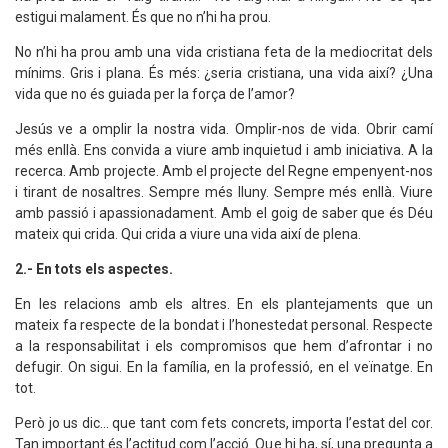
estigui malament. És que no n’hi ha prou.
No n’hi ha prou amb una vida cristiana feta de la mediocritat dels
mínims. Gris i plana. És més: ¿seria cristiana, una vida així? ¿Una
vida que no és guiada per la força de l’amor?
Jesús ve a omplir la nostra vida. Omplir-nos de vida. Obrir camí
més enllà. Ens convida a viure amb inquietud i amb iniciativa. A la
recerca. Amb projecte. Amb el projecte del Regne empenyent-nos
i tirant de nosaltres. Sempre més lluny. Sempre més enllà. Viure
amb passió i apassionadament. Amb el goig de saber que és Déu
mateix qui crida. Qui crida a viure una vida així de plena.
2.- En tots els aspectes.
En les relacions amb els altres. En els plantejaments que un
mateix fa respecte de la bondat i l’honestedat personal. Respecte
a la responsabilitat i els compromisos que hem d’afrontar i no
defugir. On sigui. En la família, en la professió, en el veïnatge. En
tot.
Però jo us dic... que tant com fets concrets, importa l’estat del cor.
Tan important és l’actitud com l’acció. Que hi ha, sí, una pregunta a