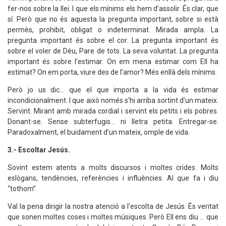
fer-nos sobre la llei. I que els mínims els hem d’assolir. És clar, que
sí. Però que no és aquesta la pregunta important, sobre si està
permès, prohibit, obligat o indeterminat. Mirada ampla. La
pregunta important és sobre el cor. La pregunta important és
sobre el voler de Déu, Pare de tots. La seva voluntat. La pregunta
important és sobre l’estimar. On em mena estimar com Ell ha
estimat? On em porta, viure des de l’amor? Més enllà dels mínims.
Però jo us dic... que el que importa a la vida és estimar
incondicionalment. I que això només s’hi arriba sortint d’un mateix.
Servint. Mirant amb mirada cordial i servint els petits i els pobres.
Donant-se. Sense subterfugis... ni lletra petita. Entregar-se.
Paradoxalment, el buidament d’un mateix, omple de vida.
3.- Escoltar Jesús.
Sovint estem atents a molts discursos i moltes crides. Molts
eslògans, tendències, referències i influències. Al que fa i diu
“tothom”.
Val la pena dirigir la nostra atenció a l’escolta de Jesús. És veritat
que sonen moltes coses i moltes músiques. Però Ell ens diu ... que