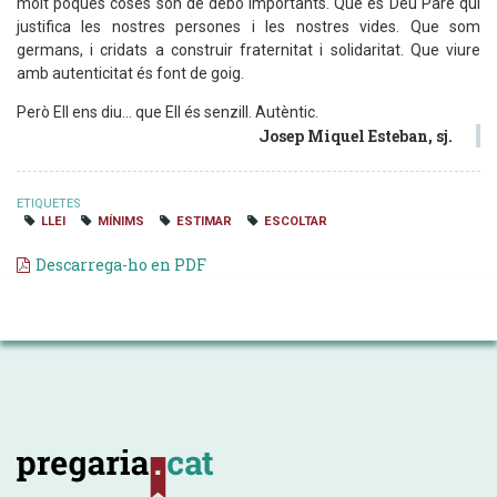
molt poques coses són de debò importants. Que és Déu Pare qui
justifica les nostres persones i les nostres vides. Que som
germans, i cridats a construir fraternitat i solidaritat. Que viure
amb autenticitat és font de goig.
Però Ell ens diu... que Ell és senzill. Autèntic.
Josep Miquel Esteban, sj.
ETIQUETES
LLEI
MÍNIMS
ESTIMAR
ESCOLTAR
Descarrega-ho en PDF