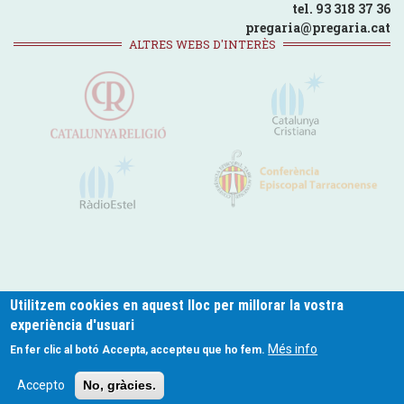
tel. 93 318 37 36
pregaria@pregaria.cat
ALTRES WEBS D'INTERÈS
Utilitzem cookies en aquest lloc per millorar la vostra
experiència d'usuari
pregaria.cat © 2024
Més info
En fer clic al botó Accepta, accepteu que ho fem.
Footer
Política de Privacitat
Politica de Cookies
Avís legal
Contacte
Accepto
No, gràcies.