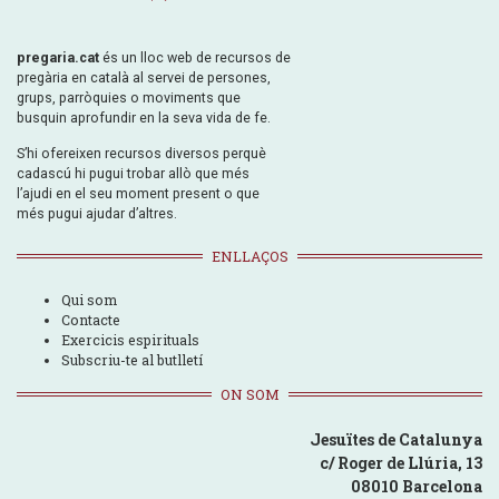
pregaria.cat
és un lloc web de recursos de
pregària en català al servei de persones,
grups, parròquies o moviments que
busquin aprofundir en la seva vida de fe.
S’hi ofereixen recursos diversos perquè
cadascú hi pugui trobar allò que més
l’ajudi en el seu moment present o que
més pugui ajudar d’altres.
ENLLAÇOS
Qui som
Contacte
Exercicis espirituals
Subscriu-te al butlletí
ON SOM
Jesuïtes de Catalunya
c/ Roger de Llúria, 13
08010 Barcelona