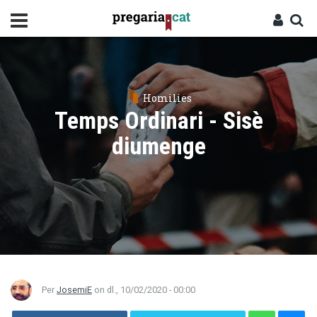
Vés
al
contingut
Cercador
Entra
Homilies
Temps Ordinari - Sisè
diumenge
Per
JosemiE
on
dl., 10/02/2020 - 00:00