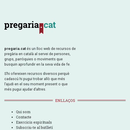
pregaria.cat
és un lloc web de recursos de
pregària en català al servei de persones,
grups, parròquies o moviments que
busquin aprofundir en la seva vida de fe.
S’hi ofereixen recursos diversos perquè
cadascú hi pugui trobar allò que més
l’ajudi en el seu moment present o que
més pugui ajudar d’altres.
ENLLAÇOS
Qui som
Contacte
Exercicis espirituals
Subscriu-te al butlletí