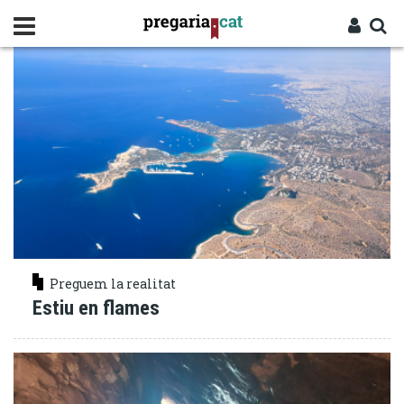
Vés
ESTIMAR
al
contingut
Cercador
Entra
Preguem la realitat
Estiu en flames