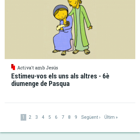
Activa't amb Jesús
Estimeu-vos els uns als altres - 6è
diumenge de Pasqua
Paginació
Pàgina
1
Pàgina
2
Pàgina
3
Pàgina
4
Pàgina
5
Pàgina
6
Pàgina
7
Pàgina
8
Pàgina
9
Pàgina
Següent ›
Última
Últim »
actual
següent
pàgina