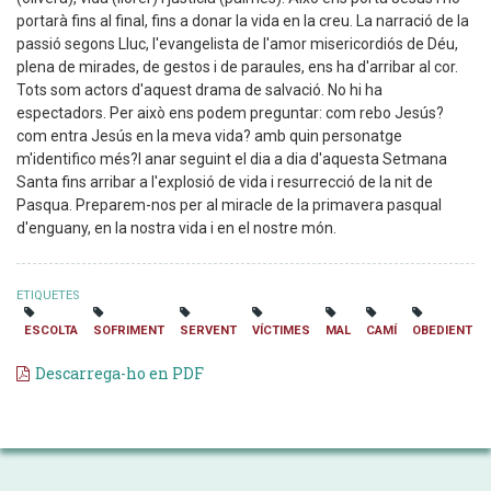
portarà fins al final, fins a donar la vida en la creu. La narració de la
passió segons Lluc, l'evangelista de l'amor misericordiós de Déu,
plena de mirades, de gestos i de paraules, ens ha d'arribar al cor.
Tots som actors d'aquest drama de salvació. No hi ha
espectadors. Per això ens podem preguntar: com rebo Jesús?
com entra Jesús en la meva vida? amb quin personatge
m'identifico més?I anar seguint el dia a dia d'aquesta Setmana
Santa fins arribar a l'explosió de vida i resurrecció de la nit de
Pasqua. Preparem-nos per al miracle de la primavera pasqual
d'enguany, en la nostra vida i en el nostre món.
ETIQUETES
ESCOLTA
SOFRIMENT
SERVENT
VÍCTIMES
MAL
CAMÍ
OBEDIENT
Descarrega-ho en PDF