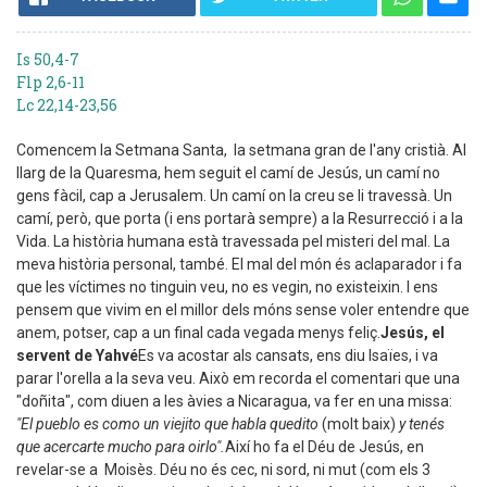
Is 50,4-7
Flp 2,6-11
Lc 22,14-23,56
Comencem la Setmana Santa, la setmana gran de l'any cristià. Al
llarg de la Quaresma, hem seguit el camí de Jesús, un camí no
gens fàcil, cap a Jerusalem. Un camí on la creu se li travessà. Un
camí, però, que porta (i ens portarà sempre) a la Resurrecció i a la
Vida. La història humana està travessada pel misteri del mal. La
meva història personal, també. El mal del món és aclaparador i fa
que les víctimes no tinguin veu, no es vegin, no existeixin. I ens
pensem que vivim en el millor dels móns sense voler entendre que
anem, potser, cap a un final cada vegada menys feliç.
Jesús, el
servent de Yahvé
Es va acostar als cansats, ens diu Isaïes, i va
parar l'orella a la seva veu. Això em recorda el comentari que una
"doñita", com diuen a les àvies a Nicaragua, va fer en una missa:
"El pueblo es como un viejito que habla quedito
(molt baix)
y tenés
que acercarte mucho para oirlo".
Així ho fa el Déu de Jesús, en
revelar-se a Moisès. Déu no és cec, ni sord, ni mut (com els 3