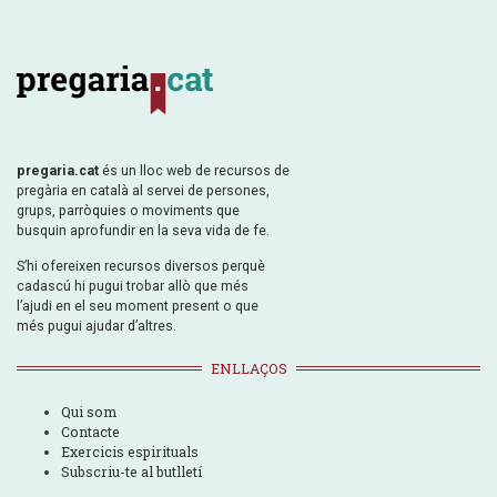
pregaria.cat
és un lloc web de recursos de
pregària en català al servei de persones,
grups, parròquies o moviments que
busquin aprofundir en la seva vida de fe.
S’hi ofereixen recursos diversos perquè
cadascú hi pugui trobar allò que més
l’ajudi en el seu moment present o que
més pugui ajudar d’altres.
ENLLAÇOS
Qui som
Contacte
Exercicis espirituals
Subscriu-te al butlletí