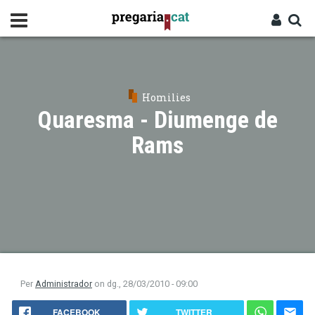
Vés
al
contingut
Cercador
Entra
Homilies
Quaresma - Diumenge de
Rams
Per
Administrador
on
dg., 28/03/2010 - 09:00
FACEBOOK
TWITTER