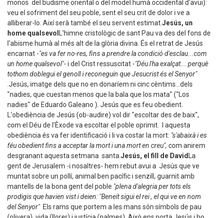
monos del budisme oriental o del model humà occidental d'avui):
veu el sofriment del seu poble, sent el seu crit de dolor i ve a
alliberar-lo. Així serà també el seu servent estimat.
Jesús, un
home qualsevol
L'himne cristològic de sant Pau va des del fons de
l'abisme humà al més alt de la glòria divina. És el retrat de Jesús
encarnat -
"es va fer no-res, fins a prendre la condició d'esclau...com
un home qualsevol"
- i del Crist ressuscitat -
"Déu l'ha exalçat... perquè
tothom doblegui el genoll i reconeguin que Jesucrist és el Senyor"
.Jesús, imatge dels que no en donaríem ni cinc cèntims...dels
"nadies, que cuestan menos que la bala que los mata" ("Los
nadies" de Eduardo Galeano ). Jesús que es feu obedient.
L'obediència de Jesús (ob-audire) vol dir "escoltar des de baix",
com el Déu de l'Èxode va escoltar el poble oprimit. I aquesta
obediència és va fer identificació i li va costar la mort:
"s'abaixà i es
féu obedient fins a acceptar la mort i una mort en creu",
com anirem
desgranant aquesta setmana santa.
Jesús, el fill de David
La
gent de Jerusalem -i nosaltres- hem rebut avui a Jesús que ve
muntat sobre un pollí, animal ben pacífic i senzill, guarnit amb
mantells de la bona gent del poble
"plena d'alegria per tots els
prodigis que havien vist i deien: "Beneït sigui el rei , el qui ve en nom
del Senyor"
Els rams que portem a les mans són símbols de pau
(olivera), vida (llorer) i justícia (palmes). Això ens porta Jesús i ho