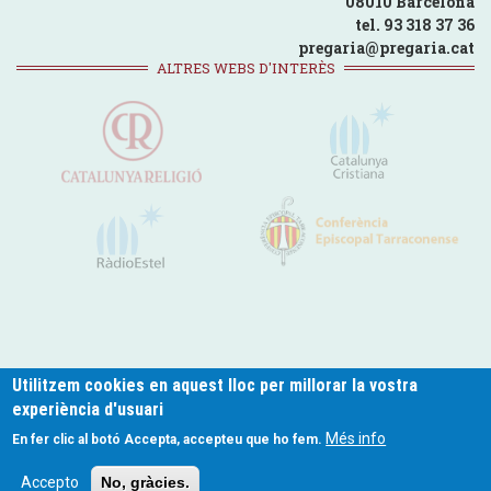
08010 Barcelona
tel. 93 318 37 36
pregaria@pregaria.cat
ALTRES WEBS D'INTERÈS
Utilitzem cookies en aquest lloc per millorar la vostra
experiència d'usuari
pregaria.cat © 2024
Més info
En fer clic al botó Accepta, accepteu que ho fem.
Footer
Política de Privacitat
Politica de Cookies
Avís legal
Contacte
Accepto
No, gràcies.