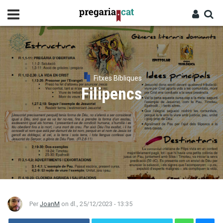
Vés
al
contingut
Cercador
Entra
Fitxes Bíbliques
Filipencs
Per
JoanM
on
dl., 25/12/2023 - 13:35