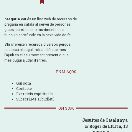
pregaria.cat
és un lloc web de recursos de
pregària en català al servei de persones,
grups, parròquies o moviments que
busquin aprofundir en la seva vida de fe.
S’hi ofereixen recursos diversos perquè
cadascú hi pugui trobar allò que més
l’ajudi en el seu moment present o que
més pugui ajudar d’altres.
ENLLAÇOS
Qui som
Contacte
Exercicis espirituals
Subscriu-te al butlletí
ON SOM
Jesuïtes de Catalunya
c/ Roger de Llúria, 13