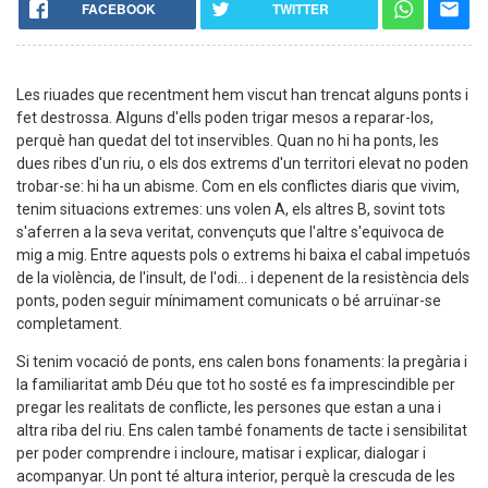
FACEBOOK
TWITTER
Les riuades que recentment hem viscut han trencat alguns ponts i
fet destrossa. Alguns d'ells poden trigar mesos a reparar-los,
perquè han quedat del tot inservibles. Quan no hi ha ponts, les
dues ribes d'un riu, o els dos extrems d'un territori elevat no poden
trobar-se: hi ha un abisme. Com en els conflictes diaris que vivim,
tenim situacions extremes: uns volen A, els altres B, sovint tots
s'aferren a la seva veritat, convençuts que l'altre s'equivoca de
mig a mig. Entre aquests pols o extrems hi baixa el cabal impetuós
de la violència, de l'insult, de l'odi... i depenent de la resistència dels
ponts, poden seguir mínimament comunicats o bé arruïnar-se
completament.
Si tenim vocació de ponts, ens calen bons fonaments: la pregària i
la familiaritat amb Déu que tot ho sosté es fa imprescindible per
pregar les realitats de conflicte, les persones que estan a una i
altra riba del riu. Ens calen també fonaments de tacte i sensibilitat
per poder comprendre i incloure, matisar i explicar, dialogar i
acompanyar. Un pont té altura interior, perquè la crescuda de les