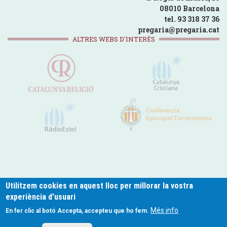
08010 Barcelona
tel. 93 318 37 36
pregaria@pregaria.cat
ALTRES WEBS D'INTERÈS
Utilitzem cookies en aquest lloc per millorar la vostra
experiència d'usuari
pregaria.cat © 2024
Més info
En fer clic al botó Accepta, accepteu que ho fem.
Footer
Política de Privacitat
Politica de Cookies
Avís legal
Contacte