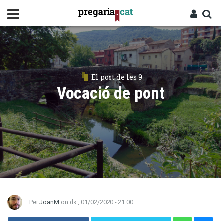
Vés
al
contingut
Cercador
Entra
El post de les 9
Vocació de pont
Per
JoanM
on
ds., 01/02/2020 - 21:00