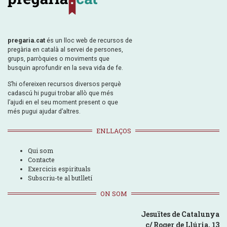
pregaria.cat
és un lloc web de recursos de
pregària en català al servei de persones,
grups, parròquies o moviments que
busquin aprofundir en la seva vida de fe.
S’hi ofereixen recursos diversos perquè
cadascú hi pugui trobar allò que més
l’ajudi en el seu moment present o que
més pugui ajudar d’altres.
ENLLAÇOS
Qui som
Contacte
Exercicis espirituals
Subscriu-te al butlletí
ON SOM
Jesuïtes de Catalunya
c/ Roger de Llúria, 13