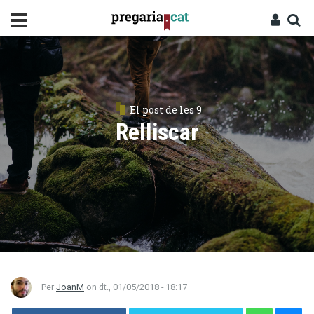
Vés
al
contingut
Cercador
Entra
El post de les 9
Relliscar
Per
JoanM
on
dt., 01/05/2018 - 18:17