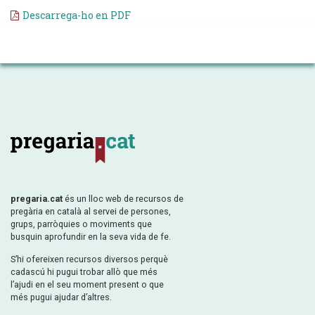
Descarrega-ho en PDF
pregaria.cat
és un lloc web de recursos de
pregària en català al servei de persones,
grups, parròquies o moviments que
busquin aprofundir en la seva vida de fe.
S’hi ofereixen recursos diversos perquè
cadascú hi pugui trobar allò que més
l’ajudi en el seu moment present o que
més pugui ajudar d’altres.