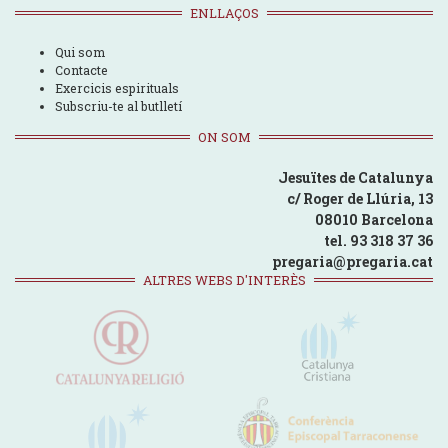
ENLLAÇOS
Qui som
Contacte
Exercicis espirituals
Subscriu-te al butlletí
ON SOM
Jesuïtes de Catalunya
c/ Roger de Llúria, 13
08010 Barcelona
tel. 93 318 37 36
pregaria@pregaria.cat
ALTRES WEBS D'INTERÈS