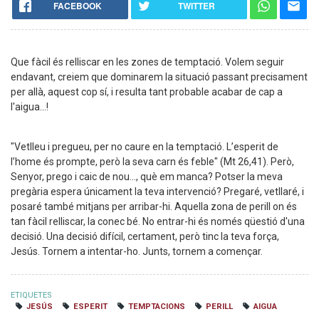
FACEBOOK
TWITTER
Que fàcil és relliscar en les zones de temptació. Volem seguir
endavant, creiem que dominarem la situació passant precisament
per allà, aquest cop sí, i resulta tant probable acabar de cap a
l'aigua...!
"Vetlleu i pregueu, per no caure en la temptació. L’esperit de
l’home és prompte, però la seva carn és feble" (Mt 26,41). Però,
Senyor, prego i caic de nou..., què em manca? Potser la meva
pregària espera únicament la teva intervenció? Pregaré, vetllaré, i
posaré també mitjans per arribar-hi. Aquella zona de perill on és
tan fàcil relliscar, la conec bé. No entrar-hi és només qüestió d'una
decisió. Una decisió difícil, certament, però tinc la teva força,
Jesús. Tornem a intentar-ho. Junts, tornem a començar.
ETIQUETES
JESÚS
ESPERIT
TEMPTACIONS
PERILL
AIGUA