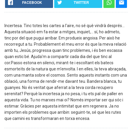
FACEBOOK
TWITTER
Incertesa. Tinc totes les cartes a l'aire, no sé què vindrà després...
Aquesta situació em fa estar a mitges, inquiet,... sí, ho admeto,
tinc por del que pugui arribar. Em produeix angoixa. Per això he
recorregut a tu. Probablement el meu error és que la meva relació
amb tu, Jesús, progressa quan tinc problemes, i és ben escassa
quan estic bé. Ajuda'm a compartir cada dia del que tinc al
cor.Passo estona en silenci, mirant-te i escoltant els batecs
esmorteïts de la natura que m'envolta. I en elles, la teva abraçada,
com una manta sobre el cosmos. Sento aquests instants com una
oblació, una forma de rendir-me davant teu. Bandera blanca, tu
guanyes. No és veritat que aferrat a la teva corda recupero
serenitat? Perquè la incertesa ja no pesa, i tu ets pal de paller en
aquesta vida. Tu no marxes mai oi? Només importar ser qui sóc i
estimar. Gràcies per aquesta intimitat que em regenera. Ja no
importen els problemes que arribin: seguint-te, sé que les rutes
que camini es transformaran en torxa encesa.