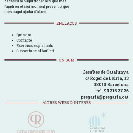
cadascú hi pugui trobar allò que més
l’ajudi en el seu moment present o que
més pugui ajudar d’altres.
ENLLAÇOS
Qui som
Contacte
Exercicis espirituals
Subscriu-te al butlletí
ON SOM
Jesuïtes de Catalunya
c/ Roger de Llúria, 13
08010 Barcelona
tel. 93 318 37 36
pregaria@pregaria.cat
ALTRES WEBS D'INTERÈS