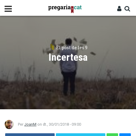
Vés
al
contingut
Cercador
Entra
El post de les 9
Incertesa
Per
JoanM
on
dt., 30/01/2018 - 09:00