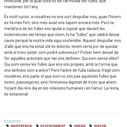
reviscolar, per la qual cosa no els cal mudar les fulles, que
mantenen tot l'any.
És molt curiós: a nosaltres no ens surt despullar-nos, quan l'hivern
es fa més fort, sinó més aviat ens tapem encara més. Però la
metàfora de les fulles ens ajuda a copsar que davant les
inclemències del temps que vivim, hi ha "fulles" que caldrà deixar
caure perquè la nostra vida sigui sostenible. Aquest despullar-nos
d'allò que ens ha estat útil és dolorós, tenim certa por de quedar
amb el tronc pelat: com podré sobreviure? Potser hem deixat de
fer aquelles activitats que tan ens definien. Qui som sense elles?
Qui som sense les fulles que ens són pròpies, amb la forma que
ens defineix com a arbre? Però l'arbre de fulla caduca, fràgil com
nosaltres, ens parla: el que som no són pas aquestes fulles que
tenim, passatgeres, sinó l'immensa dignitat de tronc que anem
forjant dia rere dia en les relacions humanes i en l'amor. La resta,
és estacional.
ETIQUETES
INDIFERÈNCIA
DESPRENIMENT
HIVERN
TARDOR