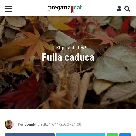
Vés
al
contingut
Cercador
Entra
El post de les 9
Fulla caduca
Per
JoanM
on
dt., 17/11/2020 - 21:00