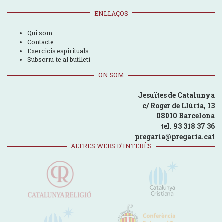
ENLLAÇOS
Qui som
Contacte
Exercicis espirituals
Subscriu-te al butlletí
ON SOM
Jesuïtes de Catalunya
c/ Roger de Llúria, 13
08010 Barcelona
tel. 93 318 37 36
pregaria@pregaria.cat
ALTRES WEBS D'INTERÈS