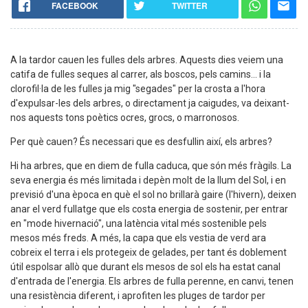
FACEBOOK
TWITTER
A la tardor cauen les fulles dels arbres. Aquests dies veiem una
catifa de fulles seques al carrer, als boscos, pels camins... i la
clorofil·la de les fulles ja mig "segades" per la crosta a l'hora
d'expulsar-les dels arbres, o directament ja caigudes, va deixant-
nos aquests tons poètics ocres, grocs, o marronosos.
Per què cauen? És necessari que es desfullin així, els arbres?
Hi ha arbres, que en diem de fulla caduca, que són més fràgils. La
seva energia és més limitada i depèn molt de la llum del Sol, i en
previsió d'una època en què el sol no brillarà gaire (l'hivern), deixen
anar el verd fullatge que els costa energia de sostenir, per entrar
en "mode hivernació", una latència vital més sostenible pels
mesos més freds. A més, la capa que els vestia de verd ara
cobreix el terra i els protegeix de gelades, per tant és doblement
útil espolsar allò que durant els mesos de sol els ha estat canal
d'entrada de l'energia. Els arbres de fulla perenne, en canvi, tenen
una resistència diferent, i aprofiten les pluges de tardor per