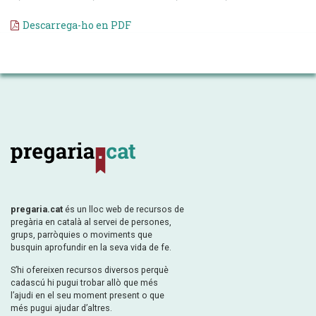
Descarrega-ho en PDF
pregaria.cat
és un lloc web de recursos de
pregària en català al servei de persones,
grups, parròquies o moviments que
busquin aprofundir en la seva vida de fe.
S’hi ofereixen recursos diversos perquè
cadascú hi pugui trobar allò que més
l’ajudi en el seu moment present o que
més pugui ajudar d’altres.