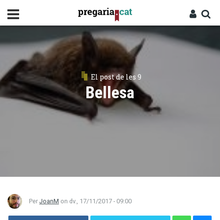
Vés
al
contingut
Cercador
Entra
El post de les 9
Bellesa
Per
JoanM
on
dv., 17/11/2017 - 09:00