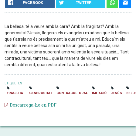
FACEBOOK
TWITTER
La bellesa, té a veure amb la cara? Amb la fragilitat? Amb la
generositat?Jesús, llegeixo els evangelis i m'adono que la bellesa
que t'atreia no és precisament la que m'atreu a mi. Educa'm els
sentits a veure bellesa allà on hi ha un gest, una paraula, una
mirada, una víctima superant amb valentia la seva situació... Tant
contracultural, tant teu... que la manera de viure els dies em
sembla diferent, quan estic atent a la teva bellesa!
ETIQUETES
FRAGILITAT
GENEROSITAT
CONTRACULTURAL
IMITACIÓ
JESÚS
BELL
Descarrega-ho en PDF