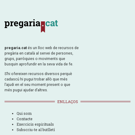
pregaria.cat
és un lloc web de recursos de
pregària en català al servei de persones,
grups, parròquies o moviments que
busquin aprofundir en la seva vida de fe.
S’hi ofereixen recursos diversos perquè
cadascú hi pugui trobar allò que més
l’ajudi en el seu moment present o que
més pugui ajudar d’altres.
ENLLAÇOS
Qui som
Contacte
Exercicis espirituals
Subscriu-te al butlletí