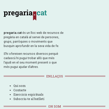
pregaria.cat
és un lloc web de recursos de
pregària en català al servei de persones,
grups, parròquies o moviments que
busquin aprofundir en la seva vida de fe.
S’hi ofereixen recursos diversos perquè
cadascú hi pugui trobar allò que més
l’ajudi en el seu moment present o que
més pugui ajudar d’altres.
ENLLAÇOS
Qui som
Contacte
Exercicis espirituals
Subscriu-te al butlletí
ON SOM