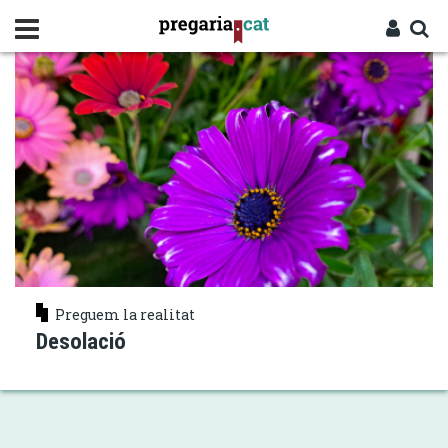
Vés
RECURSOS MINERALS
al
contingut
Cercador
Entra
Preguem la realitat
Desolació