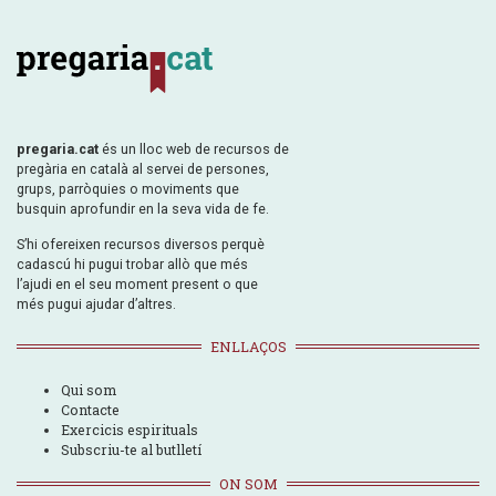
pregaria.cat
és un lloc web de recursos de
pregària en català al servei de persones,
grups, parròquies o moviments que
busquin aprofundir en la seva vida de fe.
S’hi ofereixen recursos diversos perquè
cadascú hi pugui trobar allò que més
l’ajudi en el seu moment present o que
més pugui ajudar d’altres.
ENLLAÇOS
Qui som
Contacte
Exercicis espirituals
Subscriu-te al butlletí
ON SOM