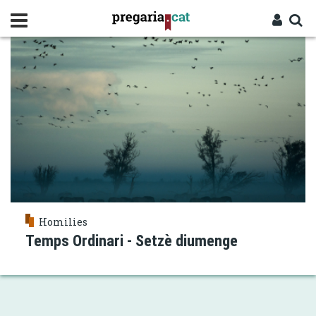
Vés
APÒSTOL
al
contingut
Cercador
Entra
Homilies
Temps Ordinari - Setzè diumenge