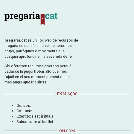
pregaria.cat
és un lloc web de recursos de
pregària en català al servei de persones,
grups, parròquies o moviments que
busquin aprofundir en la seva vida de fe.
S’hi ofereixen recursos diversos perquè
cadascú hi pugui trobar allò que més
l’ajudi en el seu moment present o que
més pugui ajudar d’altres.
ENLLAÇOS
Qui som
Contacte
Exercicis espirituals
Subscriu-te al butlletí
ON SOM