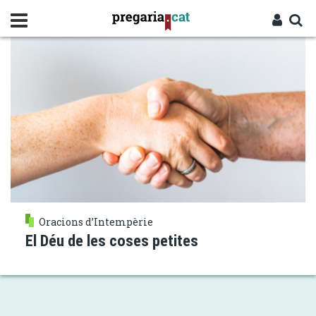
Vés
EXAMEN DEL DIA
al
contingut
Cercador
Entra
Oracions d’Intempèrie
El Déu de les coses petites