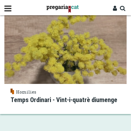
Vés
RANCÚNIA
al
contingut
Cercador
Entra
Homilies
Temps Ordinari - Vint-i-quatrè diumenge