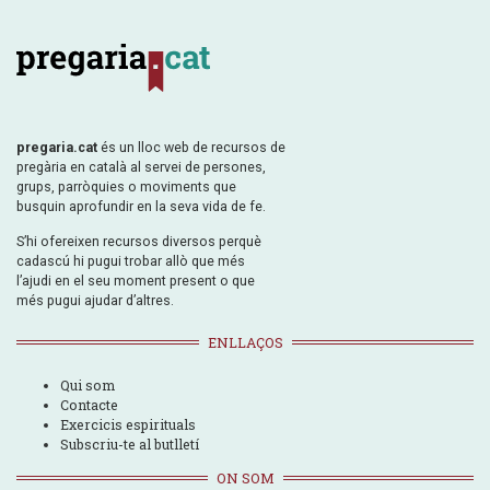
pregaria.cat
és un lloc web de recursos de
pregària en català al servei de persones,
grups, parròquies o moviments que
busquin aprofundir en la seva vida de fe.
S’hi ofereixen recursos diversos perquè
cadascú hi pugui trobar allò que més
l’ajudi en el seu moment present o que
més pugui ajudar d’altres.
ENLLAÇOS
Qui som
Contacte
Exercicis espirituals
Subscriu-te al butlletí
ON SOM