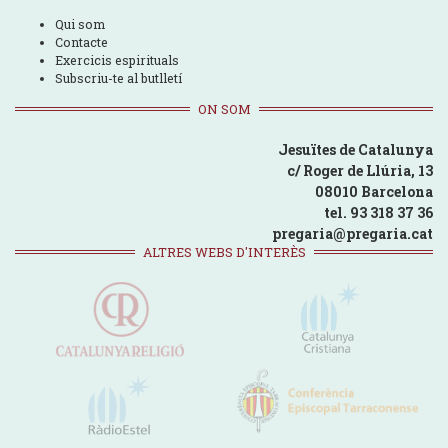
Qui som
Contacte
Exercicis espirituals
Subscriu-te al butlletí
ON SOM
Jesuïtes de Catalunya
c/ Roger de Llúria, 13
08010 Barcelona
tel. 93 318 37 36
pregaria@pregaria.cat
ALTRES WEBS D'INTERÈS