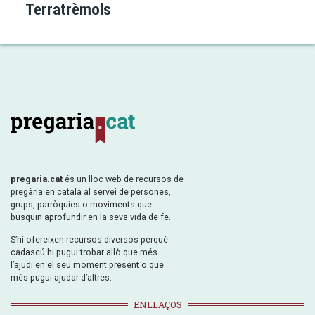
Terratrèmols
pregaria.cat
és un lloc web de recursos de
pregària en català al servei de persones,
grups, parròquies o moviments que
busquin aprofundir en la seva vida de fe.
S’hi ofereixen recursos diversos perquè
cadascú hi pugui trobar allò que més
l’ajudi en el seu moment present o que
més pugui ajudar d’altres.
ENLLAÇOS