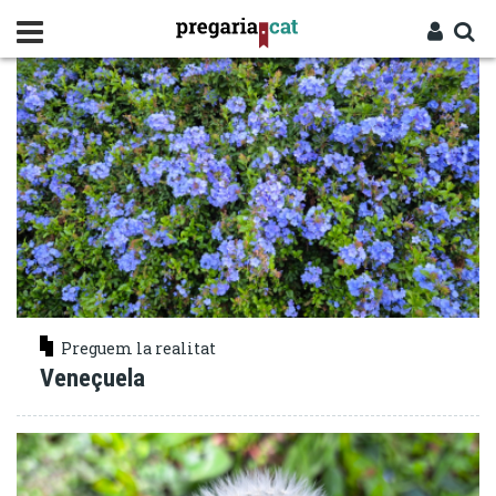
Vés
TERRATRÈMOL
al
contingut
Cercador
Entra
Preguem la realitat
Veneçuela