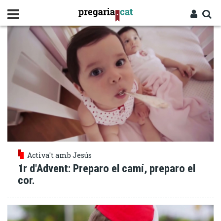
Vés
PREPARACIÓ
al
contingut
Cercador
Entra
Activa't amb Jesús
1r d'Advent: Preparo el camí, preparo el
cor.