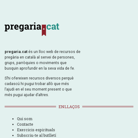
pregaria.cat
és un lloc web de recursos de
pregària en català al servei de persones,
grups, parròquies o moviments que
busquin aprofundir en la seva vida de fe.
S’hi ofereixen recursos diversos perquè
cadascú hi pugui trobar allò que més
l’ajudi en el seu moment present o que
més pugui ajudar d’altres.
ENLLAÇOS
Qui som
Contacte
Exercicis espirituals
Subscriu-te al butlletí