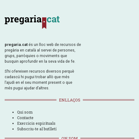
pregaria.cat
és un lloc web de recursos de
pregària en català al servei de persones,
grups, parròquies o moviments que
busquin aprofundir en la seva vida de fe.
S’hi ofereixen recursos diversos perquè
cadascú hi pugui trobar allò que més
l’ajudi en el seu moment present o que
més pugui ajudar d’altres.
ENLLAÇOS
Qui som
Contacte
Exercicis espirituals
Subscriu-te al butlletí
ON SOM