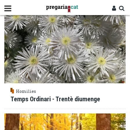
Vés
PERDÓ
al
contingut
Cercador
Entra
Homilies
Temps Ordinari - Trentè diumenge