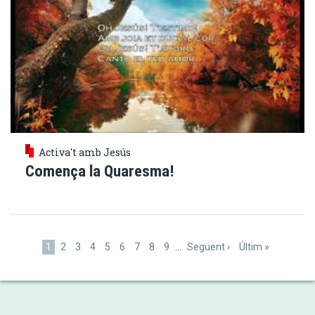
Activa't amb Jesús
Comença la Quaresma!
Paginació
Pàgina
1
Pàgina
2
Pàgina
3
Pàgina
4
Pàgina
5
Pàgina
6
Pàgina
7
Pàgina
8
Pàgina
9
…
Pàgina
Següent ›
Última
Últim »
actual
següent
pàgina