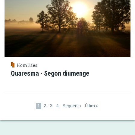
Homilies
Quaresma - Segon diumenge
Paginació
Pàgina
1
Pàgina
2
Pàgina
3
Pàgina
4
Pàgina
Següent ›
Última
Últim »
actual
següent
pàgina