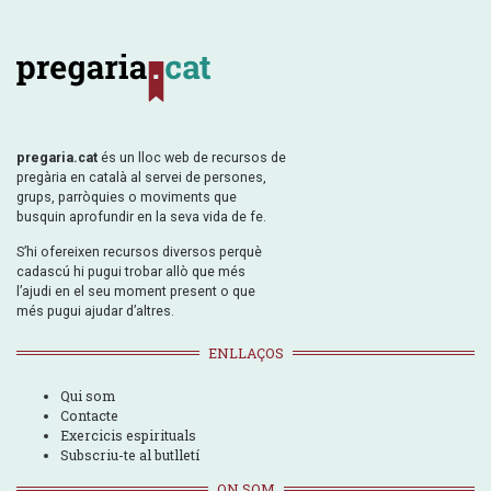
pregaria.cat
és un lloc web de recursos de
pregària en català al servei de persones,
grups, parròquies o moviments que
busquin aprofundir en la seva vida de fe.
S’hi ofereixen recursos diversos perquè
cadascú hi pugui trobar allò que més
l’ajudi en el seu moment present o que
més pugui ajudar d’altres.
ENLLAÇOS
Qui som
Contacte
Exercicis espirituals
Subscriu-te al butlletí
ON SOM