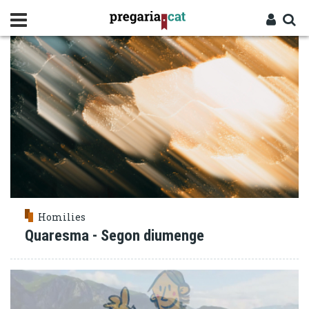
Vés
MUNTANYA
al
contingut
Cercador
Entra
Homilies
Quaresma - Segon diumenge