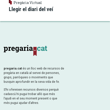
Pregària Virtual
Llegir el diari del veí
pregaria.cat
és un lloc web de recursos de
pregària en català al servei de persones,
grups, parròquies o moviments que
busquin aprofundir en la seva vida de fe.
S’hi ofereixen recursos diversos perquè
cadascú hi pugui trobar allò que més
l’ajudi en el seu moment present o que
més pugui ajudar d’altres.