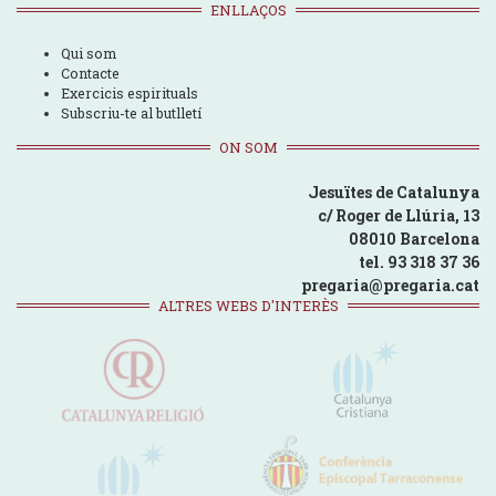
ENLLAÇOS
Qui som
Contacte
Exercicis espirituals
Subscriu-te al butlletí
ON SOM
Jesuïtes de Catalunya
c/ Roger de Llúria, 13
08010 Barcelona
tel. 93 318 37 36
pregaria@pregaria.cat
ALTRES WEBS D'INTERÈS