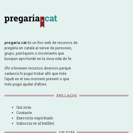
pregaria.cat
és un lloc web de recursos de
pregària en català al servei de persones,
grups, parròquies o moviments que
busquin aprofundir en la seva vida de fe.
S’hi ofereixen recursos diversos perquè
cadascú hi pugui trobar allò que més
l’ajudi en el seu moment present o que
més pugui ajudar d’altres.
ENLLAÇOS
Qui som
Contacte
Exercicis espirituals
Subscriu-te al butlletí
ON SOM