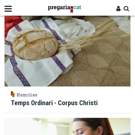
Vés
ALIMENT
al
contingut
Cercador
Entra
Homilies
Temps Ordinari - Corpus Christi