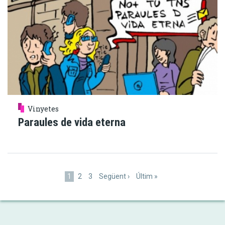
Vinyetes
Paraules de vida eterna
Paginació
Pàgina
1
Pàgina
2
Pàgina
3
Pàgina
Següent ›
Última
Últim »
actual
següent
pàgina