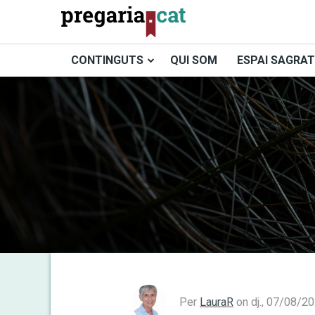
Vés
al
contingut
CONTINGUTS
QUI SOM
ESPAI SAGRAT
Cercador
Per
LauraR
on
dj., 07/08/2