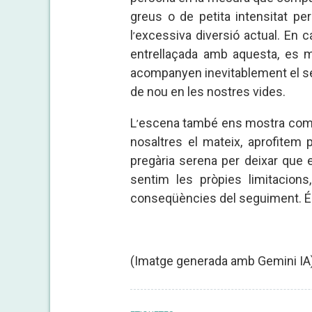
greus o de petita intensitat p
l
excessiva diversió actual. En c
’
entrellaçada amb aquesta, es ma
acompanyen inevitablement el s
de nou en les nostres vides.
L
escena també ens mostra com és
’
nosaltres el mateix, aprofite
pregària serena per deixar que e
sentim les pròpies limitacion
conseqüències del seguiment. És 
(Imatge generada amb Gemini IA