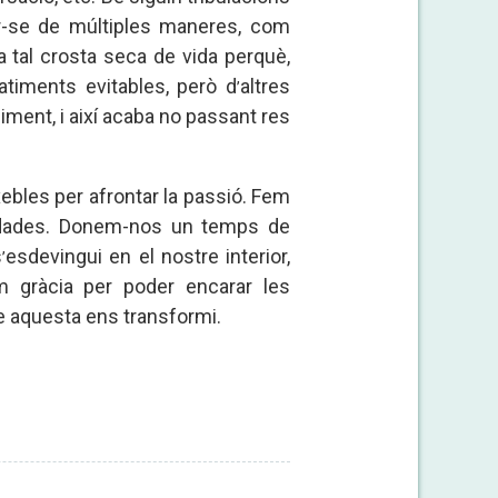
ir-se de múltiples maneres, com
a tal crosta seca de vida perquè,
atiments evitables, però d
altres
’
uiment, i així acaba no passant res
ebles per afrontar la passió. Fem
l dades. Donem-nos un temps de
s
esdevingui en el nostre interior,
’
m gràcia per poder encarar les
e aquesta ens transformi.