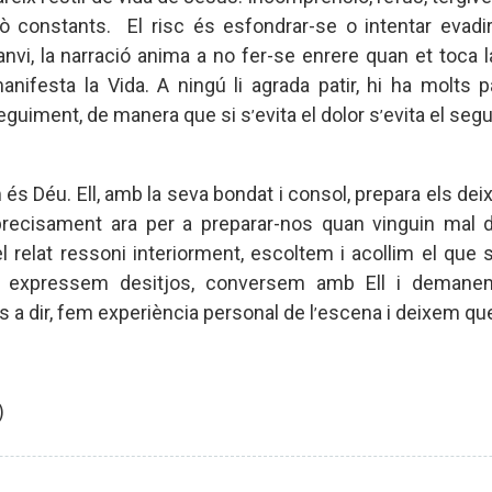
erò constants. El risc és esfondrar-se o intentar evad
anvi, la narració anima a no fer-se enrere quan et toca l
nifesta la Vida. A ningú li agrada patir, hi ha molts p
eguiment, de manera que si s
evita el dolor s
evita el seg
’
’
 Déu. Ell, amb la seva bondat i consol, prepara els deix
m precisament ara per a preparar-nos quan vinguin ma
l relat ressoni interiorment, escoltem i acollim el que 
s, expressem desitjos, conversem amb Ell i demane
a dir, fem experiència personal de l
escena i deixem qu
’
)