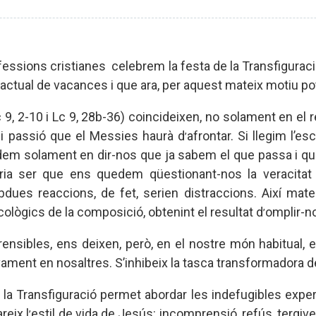
fessions cristianes celebrem la festa de la Transfigurac
e actual de vacances i que ara, per aquest mateix motiu po
 9, 2-10 i Lc 9, 28b-36) coincideixen, no solament en el r
 i passió que el Messies haurà d
afrontar. Si llegim l’e
’
em solament en dir-nos que ja sabem el que passa i que
ria ser que ens quedem qüestionant-nos la veracitat d
dues reaccions, de fet, serien distraccions. Així mat
sicològics de la composició, obtenint el resultat d
omplir-n
’
ensibles, ens deixen, però, en el nostre món habitual,
vament en nosaltres. S’inhibeix la tasca transformadora d
 la Transfiguració permet abordar les indefugibles exper
eix l
estil de vida de Jesús: incomprensió, refús, tergive
’