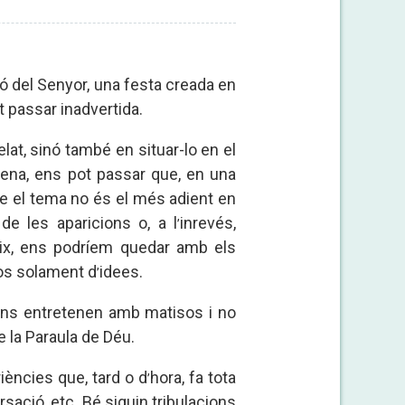
ió del Senyor, una festa creada en
t passar inadvertida.
elat, sinó també en situar-lo en el
scena, ens pot passar que, en una
 el tema no és el més adient en
e les aparicions o, a l
inrevés,
’
eix, ens podríem quedar amb els
os solament d
idees.
’
 ens entretenen amb matisos i no
e la Paraula de Déu.
iències que, tard o d
hora, fa tota
’
rsació, etc. Bé siguin tribulacions