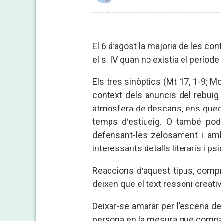
El 6 d
agost la majoria de les con
’
el s. IV quan no existia el períod
Els tres sinòptics (Mt 17, 1-9; Mc
context dels anuncis del rebuig
atmosfera de descans, ens qued
temps d
estiueig. O també pod
’
defensant-les zelosament i amb
interessants detalls literaris i p
Reaccions d
aquest tipus, compr
’
deixen que el text ressoni creati
Deixar-se amarar per l’escena de
persona en la mesura que compar