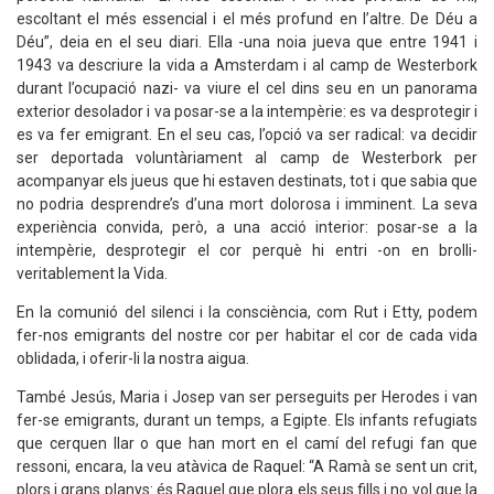
escoltant el més essencial i el més profund en l’altre. De Déu a
Déu”, deia en el seu diari. Ella -una noia jueva que entre 1941 i
1943 va descriure la vida a Amsterdam i al camp de Westerbork
durant l’ocupació nazi- va viure el cel dins seu en un panorama
exterior desolador i va posar-se a la intempèrie: es va desprotegir i
es va fer emigrant. En el seu cas, l’opció va ser radical: va decidir
ser deportada voluntàriament al camp de Westerbork per
acompanyar els jueus que hi estaven destinats, tot i que sabia que
no podria desprendre’s d’una mort dolorosa i imminent. La seva
experiència convida, però, a una acció interior: posar-se a la
intempèrie, desprotegir el cor perquè hi entri -on en brolli-
veritablement la Vida.
En la comunió del silenci i la consciència, com Rut i Etty, podem
fer-nos emigrants del nostre cor per habitar el cor de cada vida
oblidada, i oferir-li la nostra aigua.
També Jesús, Maria i Josep van ser perseguits per Herodes i van
fer-se emigrants, durant un temps, a Egipte. Els infants refugiats
que cerquen llar o que han mort en el camí del refugi fan que
ressoni, encara, la veu atàvica de Raquel: “A Ramà se sent un crit,
plors i grans planys: és Raquel que plora els seus fills i no vol que la