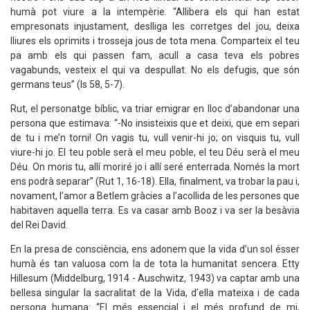
humà pot viure a la intempèrie. “Allibera els qui han estat
empresonats injustament, deslliga les corretges del jou, deixa
lliures els oprimits i trosseja jous de tota mena. Comparteix el teu
pa amb els qui passen fam, acull a casa teva els pobres
vagabunds, vesteix el qui va despullat. No els defugis, que són
germans teus” (Is 58, 5-7).
Rut, el personatge bíblic, va triar emigrar en lloc d’abandonar una
persona que estimava: “-No insisteixis que et deixi, que em separi
de tu i me’n torni! On vagis tu, vull venir-hi jo; on visquis tu, vull
viure-hi jo. El teu poble serà el meu poble, el teu Déu serà el meu
Déu. On moris tu, allí moriré jo i allí seré enterrada. Només la mort
ens podrà separar” (Rut 1, 16-18). Ella, finalment, va trobar la pau i,
novament, l’amor a Betlem gràcies a l’acollida de les persones que
habitaven aquella terra. Es va casar amb Booz i va ser la besàvia
del Rei David.
En la presa de consciència, ens adonem que la vida d’un sol ésser
humà és tan valuosa com la de tota la humanitat sencera. Etty
Hillesum (Middelburg, 1914 - Auschwitz, 1943) va captar amb una
bellesa singular la sacralitat de la Vida, d’ella mateixa i de cada
persona humana: “El més essencial i el més profund de mi,