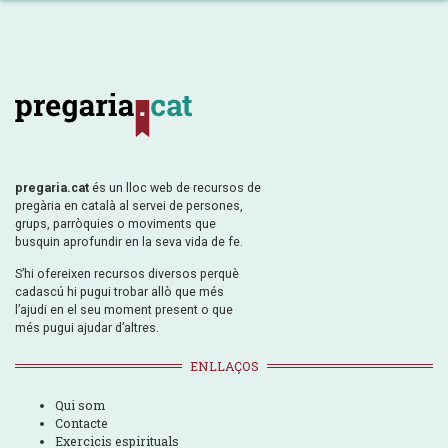
pregaria.cat
és un lloc web de recursos de
pregària en català al servei de persones,
grups, parròquies o moviments que
busquin aprofundir en la seva vida de fe.
S’hi ofereixen recursos diversos perquè
cadascú hi pugui trobar allò que més
l’ajudi en el seu moment present o que
més pugui ajudar d’altres.
ENLLAÇOS
Qui som
Contacte
Exercicis espirituals