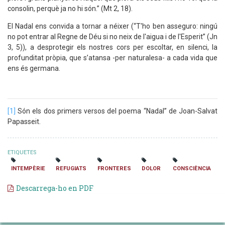
consolin, perquè ja no hi són.” (Mt 2, 18).
El Nadal ens convida a tornar a néixer (“T'ho ben asseguro: ningú
no pot entrar al Regne de Déu si no neix de l'aigua i de l'Esperit” (Jn
3, 5)), a desprotegir els nostres cors per escoltar, en silenci, la
profunditat pròpia, que s’atansa -per naturalesa- a cada vida que
ens és germana.
[1]
Són els dos primers versos del poema “Nadal” de Joan-Salvat
Papasseit.
ETIQUETES
INTEMPÈRIE
REFUGIATS
FRONTERES
DOLOR
CONSCIÈNCIA
Descarrega-ho en PDF