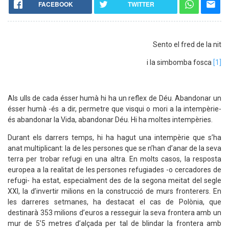
FACEBOOK
TWITTER
Sento el fred de la nit
i la simbomba fosca
[1]
Als ulls de cada ésser humà hi ha un reflex de Déu. Abandonar un
ésser humà -és a dir, permetre que visqui o mori a la intempèrie-
és abandonar la Vida, abandonar Déu. Hi ha moltes intempèries.
Durant els darrers temps, hi ha hagut una intempèrie que s’ha
anat multiplicant: la de les persones que se n’han d’anar de la seva
terra per trobar refugi en una altra. En molts casos, la resposta
europea a la realitat de les persones refugiades -o cercadores de
refugi- ha estat, especialment des de la segona meitat del segle
XXI, la d’invertir milions en la construcció de murs fronterers. En
les darreres setmanes, ha destacat el cas de Polònia, que
destinarà 353 milions d’euros a resseguir la seva frontera amb un
mur de 5’5 metres d’alçada per tal de blindar la frontera amb