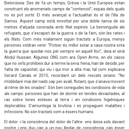
Bielorússia. Des de fa un temps, Grècia i la Unió Europea estan
construint els anomenats camps de “contenció”, espais dels quals
no es pot sortir. El més avançat a l’actualitat és el de l’illa de
Samos. Aquest camp està envoltat per una doble tanca de sis
metres d’alçada coronada amb filat espinós. La benvinguda als
refugiats, que s’escapen de la guerra o de la fam, són les rates i
els filats. Com més malament siguin tractats a Europa, menys
persones voldran venir: “Potser és millor estar a casa nostra sota
la guerra que quedar-nos per sempre en aquell lloc”, deia el sirià
Abdul Hussain. Algunes ONG com ara Open Arms, en els casos
que no se’ls prohibeix dur a terme la seva feina, han de decidir, per
falta de capacitat, qui viu i qui mor a alta mar, tal com explicava
Gerard Canals el 2015, recordant un dels rescats sirians: “No
m’oblidaré mai del nadó cap per avall, flotant, que s’anava movent
al ritme de les onades”. Són ben conegudes les condicions de vida
als camps: persones que han de dormir en tendes devastades, al
ras sobre lones esteses al terra i en condicions higièniques
deplorables. S’amuntega la brutícia i es propaguen malalties i
infeccions. No són tractats com a éssers humans.
El dolor -i la consciència del dolor de l’altre- ens deixa sols davant
nostre i ens duu cap a un nou llindar de consciència: cap ésser