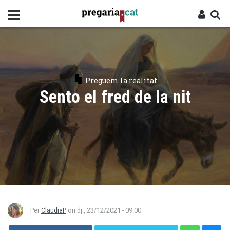
Vés
al
contingut
Cercador
Entra
Preguem la realitat
Sento el fred de la nit
Per
ClaudiaP
on
dj., 23/12/2021 - 09:00