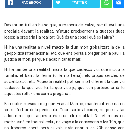
FACEBOOK
TWITTER
Davant un full en blanc que, a manera de calze, reculli avui una
pregària davant la realitat, m'aturo precisament a questes dues
idees: la pregària i la realitat. Què és una cosa i què és l'altra?
Hi ha una realitat a nivell macro, la d'un món globalitzat, la de la
geopolítica internacional, etc, que ens porta a pregar per la pau i la
justícia al món, perquè s'acabin tants mals.
Hi ha també una realitat micro, la que cadascú viu, que inclou la
família, el barri, la feina (o la no feina), els propis cercles de
socialització, etc. Aquesta realitat pot ser molt diferent la que viu
cadascú, la que vius tu, la que visc jo, que comparteixo amb tu
aquestes reflexions com a pregària...
Fa quatre mesos i mig que visc al Marroc, mantenint encara un
vincle fort amb la península. Quan surto al carrer, no puc evitar
adonar-me que aquesta és una altra realitat. No et mous en
metro, sinó en taxi col·lectiu; no vagis a la carnisseria a les 10h, que
no trobaràs obert, però si vols, pots anar a les 23h sense cap