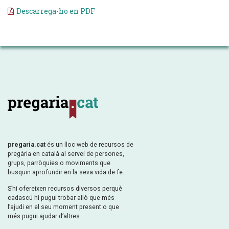
Descarrega-ho en PDF
pregaria.cat
és un lloc web de recursos de
pregària en català al servei de persones,
grups, parròquies o moviments que
busquin aprofundir en la seva vida de fe.
S’hi ofereixen recursos diversos perquè
cadascú hi pugui trobar allò que més
l’ajudi en el seu moment present o que
més pugui ajudar d’altres.