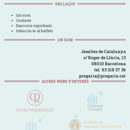
ENLLAÇOS
Qui som
Contacte
Exercicis espirituals
Subscriu-te al butlletí
ON SOM
Jesuïtes de Catalunya
c/ Roger de Llúria, 13
08010 Barcelona
tel. 93 318 37 36
pregaria@pregaria.cat
ALTRES WEBS D'INTERÈS