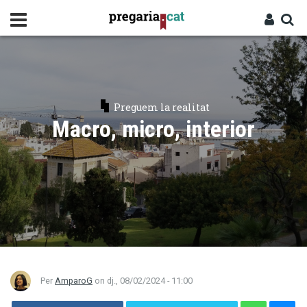
Vés
al
contingut
Cercador
Entra
Preguem la realitat
Macro, micro, interior
Per
AmparoG
on
dj., 08/02/2024 - 11:00