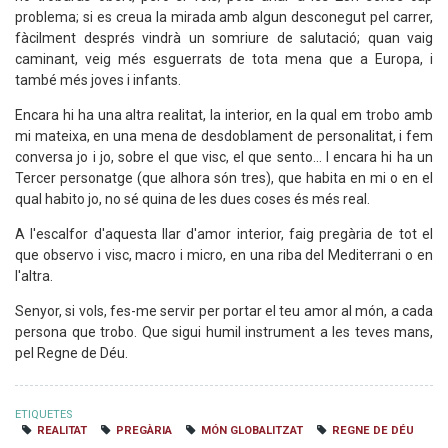
problema; si es creua la mirada amb algun desconegut pel carrer,
fàcilment després vindrà un somriure de salutació; quan vaig
caminant, veig més esguerrats de tota mena que a Europa, i
també més joves i infants.
Encara hi ha una altra realitat, la interior, en la qual em trobo amb
mi mateixa, en una mena de desdoblament de personalitat, i fem
conversa jo i jo, sobre el que visc, el que sento... I encara hi ha un
Tercer personatge (que alhora són tres), que habita en mi o en el
qual habito jo, no sé quina de les dues coses és més real.
A l'escalfor d'aquesta llar d'amor interior, faig pregària de tot el
que observo i visc, macro i micro, en una riba del Mediterrani o en
l'altra.
Senyor, si vols, fes-me servir per portar el teu amor al món, a cada
persona que trobo. Que sigui humil instrument a les teves mans,
pel Regne de Déu.
ETIQUETES
REALITAT
PREGÀRIA
MÓN GLOBALITZAT
REGNE DE DÉU